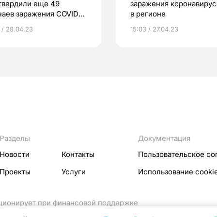
твердили еще 49
заражения коронавиру
чаев заражения COVID-
в регионе
 / 28.04.23
15:03 / 27.04.23
Разделы
Документация
Новости
Контакты
Пользовательское со
Проекты
Услуги
Использование cooki
кционирует при финансовой поддержке
ссовых коммуникаций Российской Федерации.