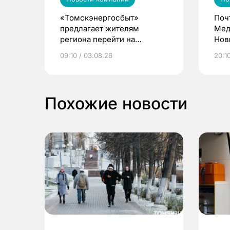
«Томскэнергосбыт»
Поч
предлагает жителям
Мед
региона перейти на
Нов
электронные квитанции и
про
09:10 / 03.08.26
20:10
выиграть призы
Похожие новости