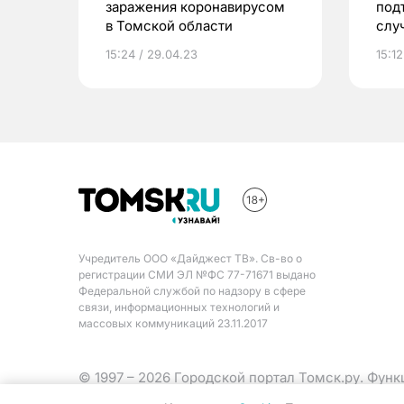
заражения коронавирусом
под
в Томской области
слу
19
15:24 / 29.04.23
15:12
Учредитель ООО «Дайджест ТВ». Св-во о
регистрации СМИ ЭЛ №ФС 77-71671 выдано
Федеральной службой по надзору в сфере
связи, информационных технологий и
массовых коммуникаций 23.11.2017
© 1997 – 2026 Городской портал Томск.ру. Фун
Министерства цифрового развития, связи и ма