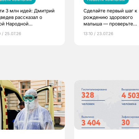
ти 3 млн идей: Дмитрий
Сделайте первый шаг к
ведев рассказал о
рождению здорового
ой Народной
малыша — проверьте
грамме ЕР
репродуктивное здоров
 / 25.07.26
13:10 / 23.07.26
по ОМС!