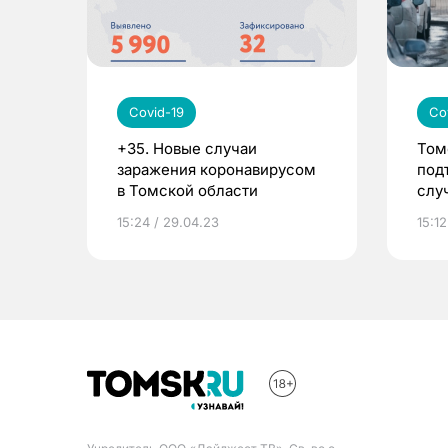
Covid-19
Co
+35. Новые случаи
Том
заражения коронавирусом
под
в Томской области
слу
19
15:24 / 29.04.23
15:12