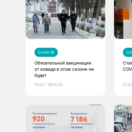
Covid-19
Co
Обязательной вакцинации
Ста
от ковида в этом сезоне не
COV
будет
13:02 / 09.11.23
21:51