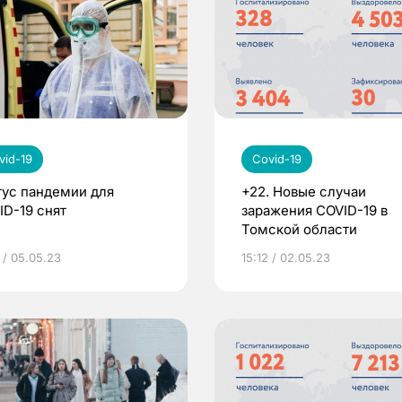
vid-19
Covid-19
тус пандемии для
+22. Новые случаи
ID-19 снят
заражения COVID-19 в
Томской области
 / 05.05.23
15:12 / 02.05.23