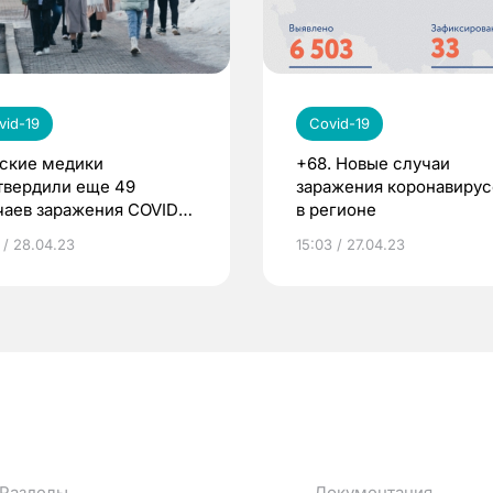
vid-19
Covid-19
ские медики
+68. Новые случаи
твердили еще 49
заражения коронавиру
чаев заражения COVID-
в регионе
 / 28.04.23
15:03 / 27.04.23
Разделы
Документация