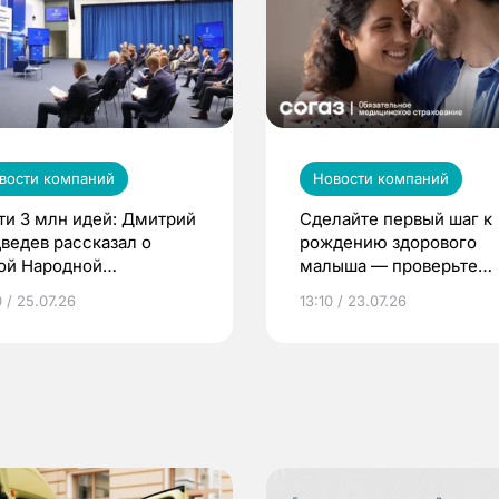
вости компаний
Новости компаний
ти 3 млн идей: Дмитрий
Сделайте первый шаг к
ведев рассказал о
рождению здорового
ой Народной
малыша — проверьте
грамме ЕР
репродуктивное здоров
 / 25.07.26
13:10 / 23.07.26
по ОМС!