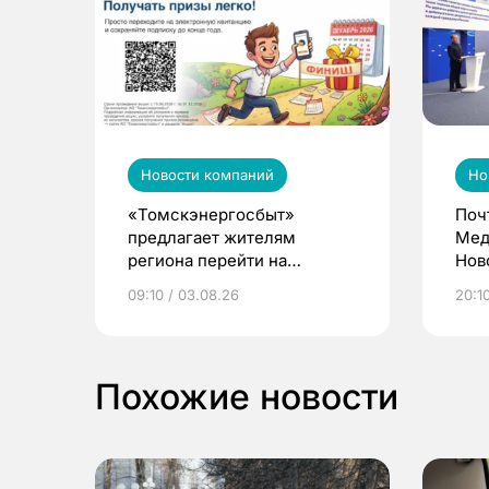
Новости компаний
Но
«Томскэнергосбыт»
Поч
предлагает жителям
Мед
региона перейти на
Нов
электронные квитанции и
про
09:10 / 03.08.26
20:10
выиграть призы
Похожие новости