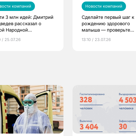
вости компаний
Новости компаний
ти 3 млн идей: Дмитрий
Сделайте первый шаг к
ведев рассказал о
рождению здорового
ой Народной
малыша — проверьте
грамме ЕР
репродуктивное здоров
 / 25.07.26
13:10 / 23.07.26
по ОМС!