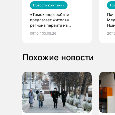
Новости компаний
Но
«Томскэнергосбыт»
Поч
предлагает жителям
Мед
региона перейти на
Нов
электронные квитанции и
про
09:10 / 03.08.26
20:10
выиграть призы
Похожие новости