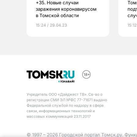
+35. Новые случаи
Том
заражения коронавирусом
под
в Томской области
слу
19
15:24 / 29.04.23
15:12
Учредитель ООО «Дайджест ТВ». Св-во о
регистрации СМИ ЭЛ №ФС 77-71671 выдано
Федеральной службой по надзору в сфере
связи, информационных технологий и
массовых коммуникаций 23.11.2017
© 1997 – 2026 Городской портал Томск.ру. Фун