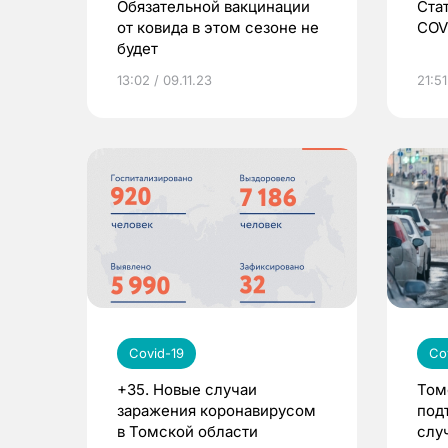
Обязательной вакцинации
Ста
от ковида в этом сезоне не
COV
будет
13:02 / 09.11.23
21:51
Covid-19
Co
+35. Новые случаи
Том
заражения коронавирусом
под
в Томской области
слу