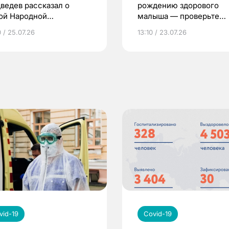
ведев рассказал о
рождению здорового
ой Народной
малыша — проверьте
грамме ЕР
репродуктивное здоров
 / 25.07.26
13:10 / 23.07.26
по ОМС!
vid-19
Covid-19