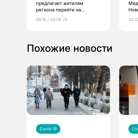
предлагает жителям
Мед
региона перейти на
Нов
электронные квитанции и
про
09:10 / 03.08.26
20:10
выиграть призы
Похожие новости
Covid-19
Co