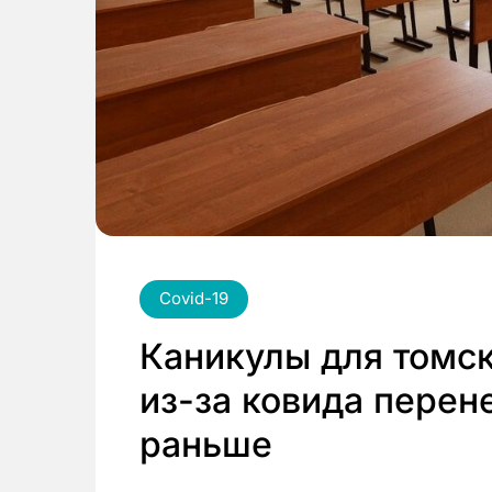
Covid-19
Каникулы для томс
из-за ковида перен
раньше