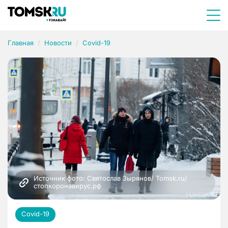
Главная
Новости
Covid-19
Источник фото: Святослав Зырянов/ Tomsk.ru/ 
стопкоронавирус.рф
Covid-19