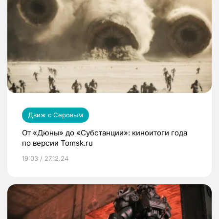
Движ с Серовым
От «Дюны» до «Субстанции»: киноитоги года
по версии Tomsk.ru
19:03 / 27.12.24