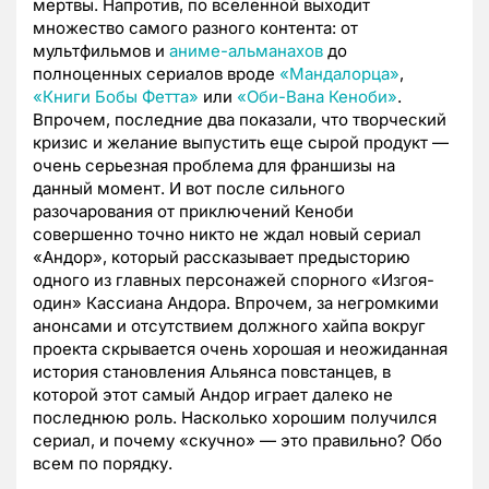
мертвы. Напротив, по вселенной выходит
множество самого разного контента: от
мультфильмов и
аниме-альманахов
до
полноценных сериалов вроде
«Мандалорца»
,
«Книги Бобы Фетта»
или
«Оби-Вана Кеноби»
.
Впрочем, последние два показали, что творческий
кризис и желание выпустить еще сырой продукт —
очень серьезная проблема для франшизы на
данный момент. И вот после сильного
разочарования от приключений Кеноби
совершенно точно никто не ждал новый сериал
«Андор», который рассказывает предысторию
одного из главных персонажей спорного «Изгоя-
один» Кассиана Андора. Впрочем, за негромкими
анонсами и отсутствием должного хайпа вокруг
проекта скрывается очень хорошая и неожиданная
история становления Альянса повстанцев, в
которой этот самый Андор играет далеко не
последнюю роль. Насколько хорошим получился
сериал, и почему «скучно» — это правильно? Обо
всем по порядку.