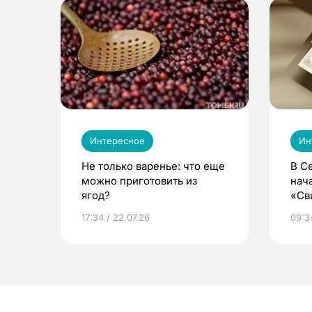
Интересное
Ин
Не только варенье: что еще
В С
можно приготовить из
нач
ягод?
«Св
жиз
17:34 / 22.07.26
09:34