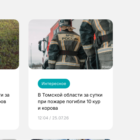
Интересное
и за
В Томской области за сутки
ров
при пожаре погибли 10 кур
и корова
12:04 / 25.07.26