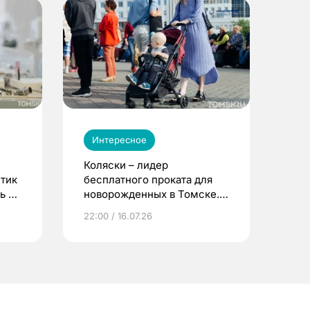
Интересное
Коляски – лидер
етик
бесплатного проката для
ь до
новорожденных в Томске.
Что еще берут родители?
22:00 / 16.07.26