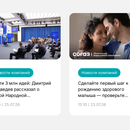
вости компаний
Новости компаний
ти 3 млн идей: Дмитрий
Сделайте первый шаг к
ведев рассказал о
рождению здорового
ой Народной
малыша — проверьте
грамме ЕР
репродуктивное здоров
 / 25.07.26
13:10 / 23.07.26
по ОМС!