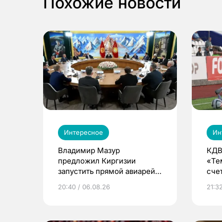
Похожие новости
Интересное
Ин
Владимир Мазур
КДВ
предложил Киргизии
«Те
запустить прямой авиарейс
сче
из Томска
20:40 / 06.08.26
21:32