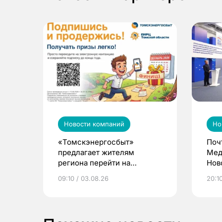
Новости компаний
Но
«Томскэнергосбыт»
Поч
предлагает жителям
Мед
региона перейти на
Нов
электронные квитанции и
про
09:10 / 03.08.26
20:10
выиграть призы