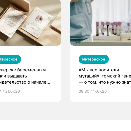
тересное
Интересное
еверске беременным
«Мы все носители
али выдавать
мутаций»: томский ген
идетельство о начале
— о том, что нужно знат
ни»
беременности
 / 21.07.26
08:30 / 17.07.26