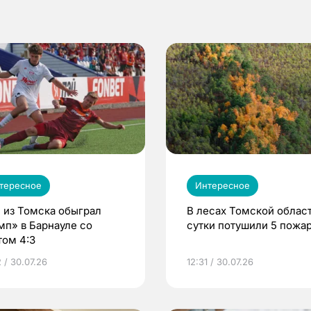
тересное
Интересное
 из Томска обыграл
В лесах Томской област
мп» в Барнауле со
сутки потушили 5 пожа
том 4:3
 / 30.07.26
12:31 / 30.07.26