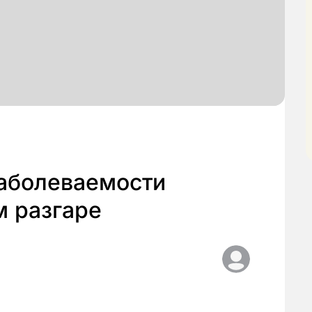
аболеваемости
м разгаре