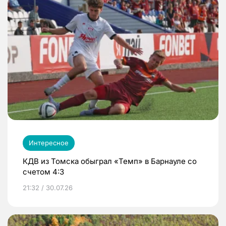
Интересное
КДВ из Томска обыграл «Темп» в Барнауле со
счетом 4:3
21:32 / 30.07.26