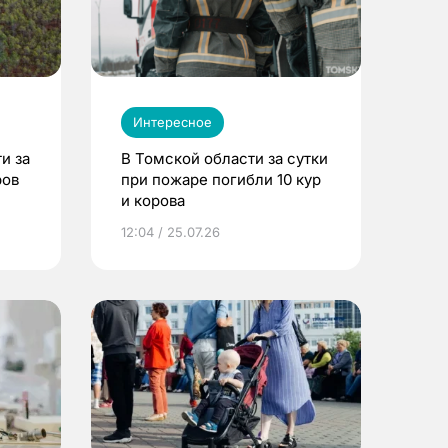
Интересное
и за
В Томской области за сутки
ров
при пожаре погибли 10 кур
и корова
12:04 / 25.07.26