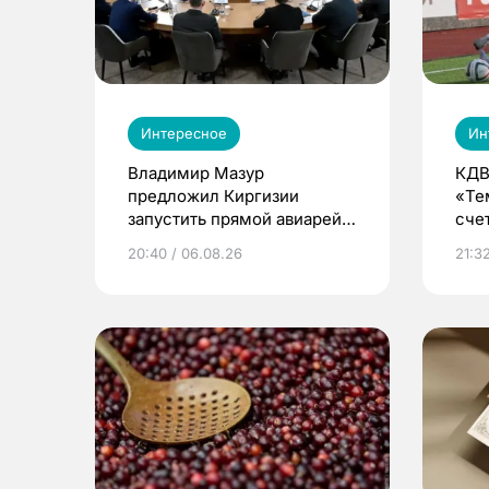
Интересное
Ин
Владимир Мазур
КДВ
предложил Киргизии
«Те
запустить прямой авиарейс
сче
из Томска
20:40 / 06.08.26
21:32