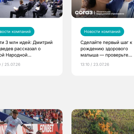
вости компаний
Новости компаний
ти 3 млн идей: Дмитрий
Сделайте первый шаг к
ведев рассказал о
рождению здорового
ой Народной
малыша — проверьте
грамме ЕР
репродуктивное здоров
 / 25.07.26
13:10 / 23.07.26
по ОМС!