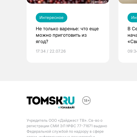
Интересное
Ин
Не только варенье: что еще
В С
можно приготовить из
нач
ягод?
«Св
жиз
17:34 / 22.07.26
09:34
Учредитель ООО «Дайджест ТВ». Св-во о
регистрации СМИ ЭЛ №ФС 77-71671 выдано
Федеральной службой по надзору в сфере
связи, информационных технологий и