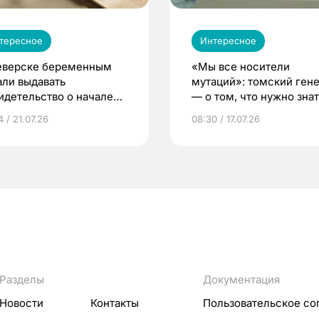
тересное
Интересное
еверске беременным
«Мы все носители
али выдавать
мутаций»: томский ген
идетельство о начале
— о том, что нужно знат
ни»
беременности
 / 21.07.26
08:30 / 17.07.26
Разделы
Документация
Новости
Контакты
Пользовательское со