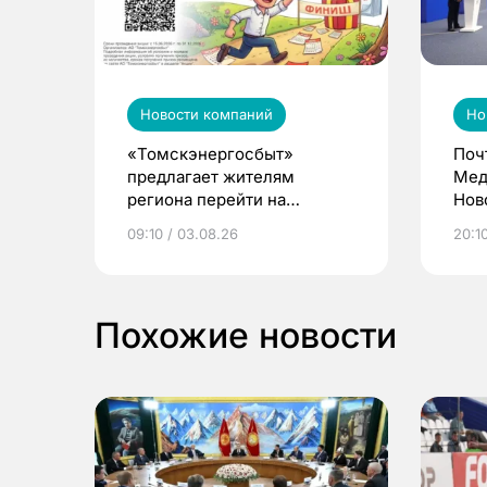
Новости компаний
Но
«Томскэнергосбыт»
Поч
предлагает жителям
Мед
региона перейти на
Нов
электронные квитанции и
про
09:10 / 03.08.26
20:10
выиграть призы
Похожие новости