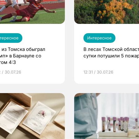
тересное
Интересное
 из Томска обыграл
В лесах Томской област
мп» в Барнауле со
сутки потушили 5 пожа
том 4:3
 / 30.07.26
12:31 / 30.07.26