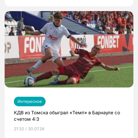
Интересное
КДВ из Томска обыграл «Темп» в Барнауле со
счетом 4:3
21:32 / 30.07.26