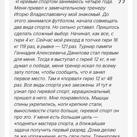
«Гиревым спортом занимаюсь четыре года.
Меня привел к замечательному тренеру
Игорю Владиславовичу мой знакомый. До
этого занимался футболом, начала совмещать
два вида спорта. Но сильно уставал. Пришлось
сделать сложный выбор. Начинал, как все, с
гири 4 кг. Сейчас мой рекорд в толчке гири 16
кг 119 раз, в рывке — 121 раз. Турнир памяти
Геннадия Алексеевича Данилова стал первым
для меня. Тогда я выступал с гирей 12 кг, я не
думал о победе, меня тренер искал по всему
залу потом, чтобы сообщить, что я занял
первое место. Там я «порвал» гирю 12 кг 48
раз. Все виды спорта уже заезжены. И тут я
узнал про гиревой спорт, иррациональный,
пришел в него. Мне понравилось. Мышцы
спины укрепились, ноги крепкие стали,
выносливости стало больше, гиревой спорт он
про это. У меня есть большая цель —
«поднять» мастера спорта, а ближайшая
задача получить первый разряд. Дома делаю
те же упражнения, есть свои гири. Тренировка