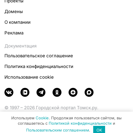
Проекты
Домены
О компании
Реклама
Документация
Пользовательское соглашение
Политика конфиденциальности
Использование cookie
© 1997 – 2026 Городской портал Томск.ру.
Функционирует при финансовой поддержке
Используем
Cookie
. Продолжая пользоваться сайтом, вы
Министерства цифрового развития, связи и массовых
соглашаетесь с
Политикой конфиденциальности
и
коммуникаций Российской Федерации.
Пользовательским соглашением
.
OK