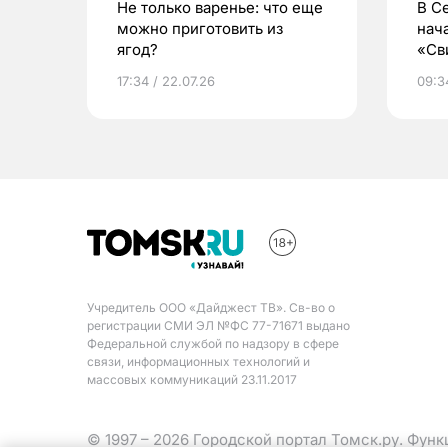
Не только варенье: что еще
В С
можно приготовить из
нач
ягод?
«Св
жиз
17:34 / 22.07.26
09:34
Учредитель ООО «Дайджест ТВ». Св-во о
регистрации СМИ ЭЛ №ФС 77-71671 выдано
Федеральной службой по надзору в сфере
связи, информационных технологий и
массовых коммуникаций 23.11.2017
© 1997 – 2026 Городской портал Томск.ру. Фун