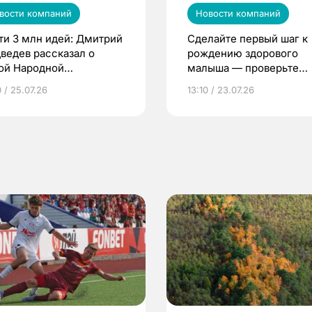
вости компаний
Новости компаний
ти 3 млн идей: Дмитрий
Сделайте первый шаг к
ведев рассказал о
рождению здорового
ой Народной
малыша — проверьте
грамме ЕР
репродуктивное здоров
 / 25.07.26
13:10 / 23.07.26
по ОМС!