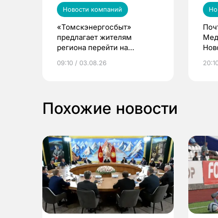
Новости компаний
Но
«Томскэнергосбыт»
Поч
предлагает жителям
Мед
региона перейти на
Нов
электронные квитанции и
про
09:10 / 03.08.26
20:10
выиграть призы
Похожие новости