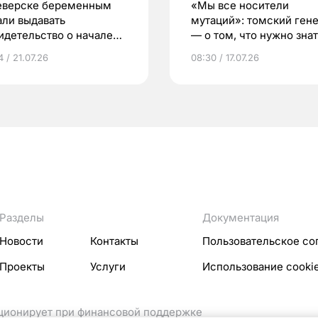
еверске беременным
«Мы все носители
али выдавать
мутаций»: томский ген
идетельство о начале
— о том, что нужно знат
ни»
беременности
 / 21.07.26
08:30 / 17.07.26
Разделы
Документация
Новости
Контакты
Пользовательское со
Проекты
Услуги
Использование cooki
кционирует при финансовой поддержке