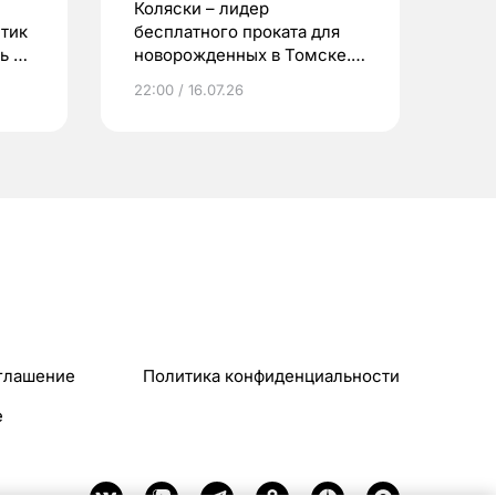
Коляски – лидер
етик
бесплатного проката для
ь до
новорожденных в Томске.
Что еще берут родители?
22:00 / 16.07.26
глашение
Политика конфиденциальности
e