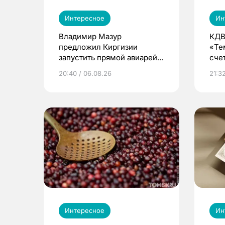
Интересное
Ин
Владимир Мазур
КДВ
предложил Киргизии
«Те
запустить прямой авиарейс
сче
из Томска
20:40 / 06.08.26
21:32
Интересное
Ин