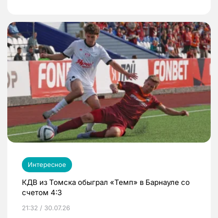
Интересное
КДВ из Томска обыграл «Темп» в Барнауле со
счетом 4:3
21:32 / 30.07.26