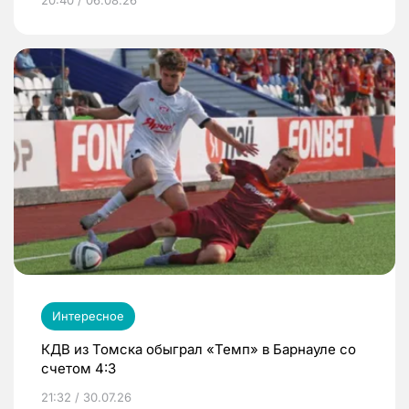
Интересное
КДВ из Томска обыграл «Темп» в Барнауле со
счетом 4:3
21:32 / 30.07.26