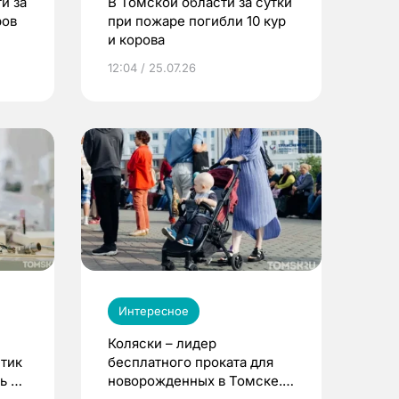
и за
В Томской области за сутки
ров
при пожаре погибли 10 кур
и корова
12:04 / 25.07.26
Интересное
Коляски – лидер
етик
бесплатного проката для
ь до
новорожденных в Томске.