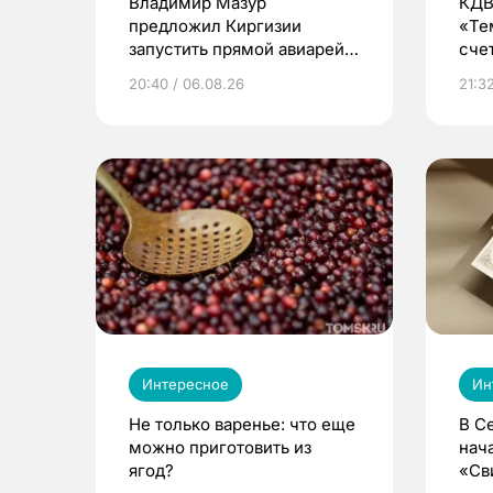
Владимир Мазур
КДВ
предложил Киргизии
«Те
запустить прямой авиарейс
сче
из Томска
20:40 / 06.08.26
21:32
Интересное
Ин
Не только варенье: что еще
В С
можно приготовить из
нач
ягод?
«Св