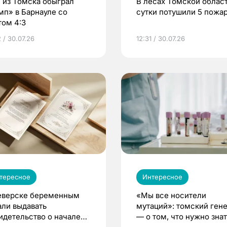
 из Томска обыграл
В лесах Томской област
мп» в Барнауле со
сутки потушили 5 пожа
том 4:3
 / 30.07.26
12:31 / 30.07.26
тересное
Интересное
еверске беременным
«Мы все носители
али выдавать
мутаций»: томский ген
идетельство о начале
— о том, что нужно знат