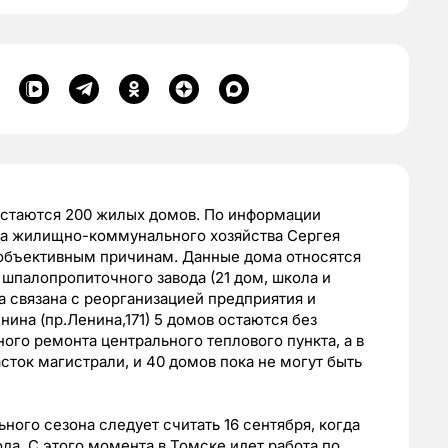
остаются 200 жилых домов. По информации
та жилищно-коммунального хозяйства Сергея
объективным причинам. Данные дома относятся
 шпалопропиточного завода (21 дом, школа и
ла связана с реорганизацией предприятия и
нина (пр.Ленина,171) 5 домов остаются без
ого ремонта центрального теплового пункта, а в
сток магистрали, и 40 домов пока не могут быть
ного сезона следует считать 16 сентября, когда
да. С этого момента в Томске идет работа по