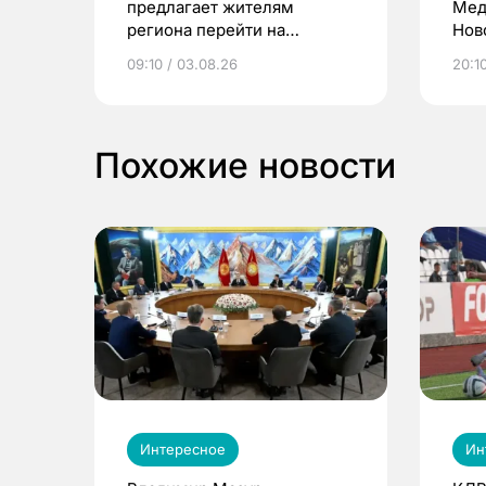
предлагает жителям
Мед
региона перейти на
Нов
электронные квитанции и
про
09:10 / 03.08.26
20:10
выиграть призы
Похожие новости
Интересное
Ин