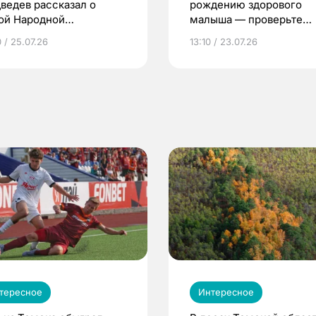
ведев рассказал о
рождению здорового
ой Народной
малыша — проверьте
грамме ЕР
репродуктивное здоров
 / 25.07.26
13:10 / 23.07.26
по ОМС!
тересное
Интересное