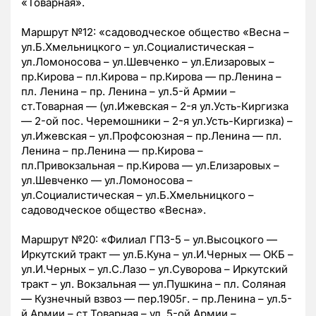
«Товарная».
Маршрут №12: «садоводческое общество «Весна –
ул.Б.Хмельницкого – ул.Социалистическая –
ул.Ломоносова – ул.Шевченко – ул.Елизаровых –
пр.Кирова – пл.Кирова – пр.Кирова — пр.Ленина –
пл. Ленина – пр. Ленина – ул.5-й Армии –
ст.Товарная — (ул.Ижевская – 2-я ул.Усть-Киргизка
— 2-ой пос. Черемошники – 2-я ул.Усть-Киргизка) –
ул.Ижевская – ул.Профсоюзная – пр.Ленина — пл.
Ленина – пр.Ленина — пр.Кирова –
пл.Привокзальная – пр.Кирова — ул.Елизаровых –
ул.Шевченко — ул.Ломоносова –
ул.Социалистическая – ул.Б.Хмельницкого –
садоводческое общество «Весна».
Маршрут №20: «Филиал ГПЗ-5 – ул.Высоцкого —
Иркутский тракт — ул.Б.Куна – ул.И.Черных — ОКБ –
ул.И.Черных – ул.С.Лазо – ул.Суворова – Иркутский
тракт – ул. Вокзальная — ул.Пушкина – пл. Соляная
— Кузнечный взвоз — пер.1905г. – пр.Ленина – ул.5-
й Армии – ст.Товарная – ул. 5-ой Армии –