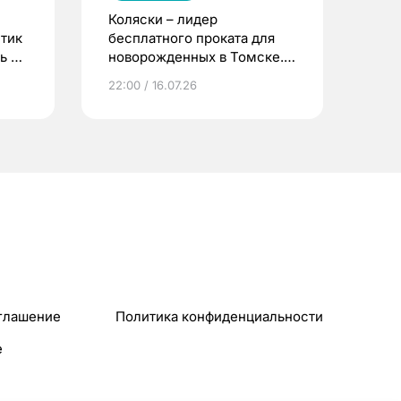
Коляски – лидер
етик
бесплатного проката для
ь до
новорожденных в Томске.
Что еще берут родители?
22:00 / 16.07.26
глашение
Политика конфиденциальности
e