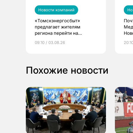
Новости компаний
Но
«Томскэнергосбыт»
Поч
предлагает жителям
Мед
региона перейти на
Нов
электронные квитанции и
про
09:10 / 03.08.26
20:10
выиграть призы
Похожие новости