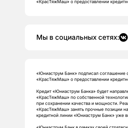
«КрасТяжМаш» о предоставлении кредитно
Мы в социальных сетях:
«Юниаструм Банк» подписал соглашение
«КрасТяжМаш» о предоставлении кредитно
Кредит «Юниаструм Банка» будет направл
«КрасТяжМаш» по собственной технологии
при сохранении качества и мощности. Реа
«КрасТяжМаш» занять прочные позиции на 
кредитной линии «Юниаструм Банк» уже в
«Юниаструм Банк в рамках своей стратеги