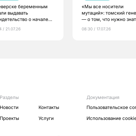
еверске беременным
«Мы все носители
али выдавать
мутаций»: томский ген
идетельство о начале
— о том, что нужно знат
ни»
беременности
 / 21.07.26
08:30 / 17.07.26
Разделы
Документация
Новости
Контакты
Пользовательское со
Проекты
Услуги
Использование cooki