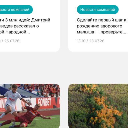
вости компаний
Новости компаний
ти 3 млн идей: Дмитрий
Сделайте первый шаг к
ведев рассказал о
рождению здорового
ой Народной
малыша — проверьте
грамме ЕР
репродуктивное здоров
 / 25.07.26
13:10 / 23.07.26
по ОМС!