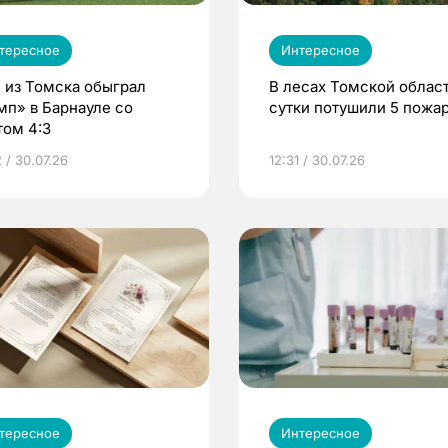
тересное
Интересное
 из Томска обыграл
В лесах Томской област
мп» в Барнауле со
сутки потушили 5 пожа
том 4:3
 / 30.07.26
12:31 / 30.07.26
тересное
Интересное