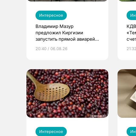
Интересное
Ин
Владимир Мазур
КДВ
предложил Киргизии
«Те
запустить прямой авиарейс
сче
из Томска
20:40 / 06.08.26
21:32
Интересное
Ин