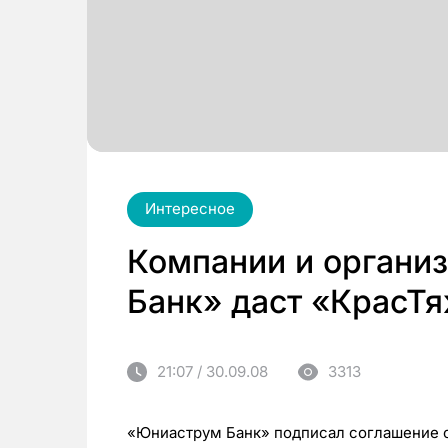
Интересное
Компании и органи
Банк» даст «КрасТ
21:07 / 30.09.08
3313
«Юниаструм Банк» подписал соглашение