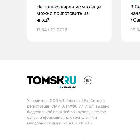
Не только варенье: что еще
В С
можно приготовить из
нач
ягод?
«Св
жиз
17:34 / 22.07.26
09:34
Учредитель ООО «Дайджест ТВ». Св-во о
регистрации СМИ ЭЛ №ФС 77-71671 выдано
Федеральной службой по надзору в сфере
связи, информационных технологий и
массовых коммуникаций 23.11.2017