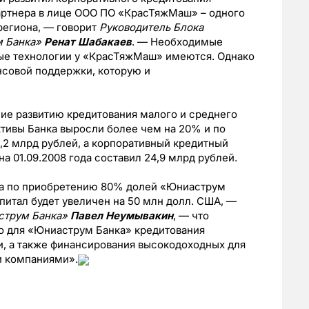
артнера в лице ООО ПО «КрасТяжМаш» – одного
региона, — говорит
Руководитель Блока
м Банка»
Ренат Шабакаев
. — Необходимые
ые технологии у «КрасТяжМаш» имеются. Однако
ансовой поддержки, которую и
ие развитию кредитования малого и среднего
ктивы Банка выросли более чем на 20% и по
1,2 млрд рублей, а корпоративный кредитный
а 01.09.2008 года составил 24,9 млрд рублей.
ра по приобретению 80% долей «Юниаструм
апитал будет увеличен на 50 млн долл. США, —
струм Банка»
Павел Неумывакин
, — что
о для «Юниаструм Банка» кредитования
и, а также финансирования высокодоходных для
и компаниями».