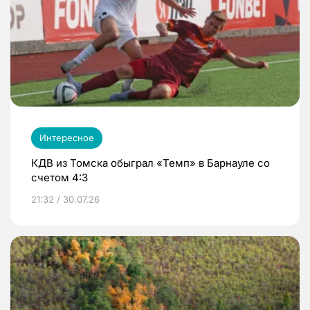
Интересное
КДВ из Томска обыграл «Темп» в Барнауле со
счетом 4:3
21:32 / 30.07.26