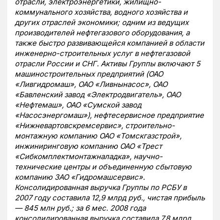
отрасли, электроэнергетики, жилищно-
коммунального хозяйства, водного хозяйства и
других отраслей экономики; одним из ведущих
производителей нефтегазового оборудования, а
также быстро развивающейся компанией в области
инженерно-строительных услуг в нефтегазовой
отрасли России и СНГ. Активы Группы включают 5
машиностроительных предприятий (ОАО
«Ливгидромаш», ОАО «Ливнынасос», ОАО
«Бавленский завод «Электродвигатель», ОАО
«Нефтемаш», ОАО «Сумской завод
«Насосэнергомаш»), нефтесервисное предприятие
«Нижневартовскремсервис», строительно-
монтажную компанию ОАО «Томскгазстрой»,
инжиниринговую компанию ОАО «Трест
«Сибкомплектмонтажналадка», научно-
технические центры и объединенную сбытовую
компанию ЗАО «Гидромашсервис».
Консолидированная выручка Группы по РСБУ в
2007 году составила 12,9 млрд руб., чистая прибыль
— 845 млн руб.; за 6 мес. 2008 года
консолидированная выручка составила 7,8 млрд