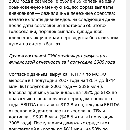
2008 года в размере 18 рублей 35 копеек на одну
обыкновенную именную акцию; форма выплаты
дивидендов — безналичные денежные средства;
начало выплаты дивидендов: на следующий день
после даты составления протокола об итогах
голосования; порядок выплаты дивидендов:
дивиденды акционерам переводятся безналичным
путем на счета в банках.
Группа компаний ПИК опубликует результаты
финансовой отчетности за 1 полугодие 2008 года
Согласно данным, выручка ГК ПИК по МСФО
выросла в 1 полугодии 2007 года на 126% до $744
млн. (в I полугодии 2006 года — $329 млн.).
Валовая прибыль увеличилась на 125% до $133 по
сравнению с аналогичным периодом прошлого
года. EBITDA составила $113,8 млн, текущая EBITDA
от основной деятельности выросла на 91% и
достигла US$92,8 млн. ($48,5 млн. в I полугодии
2006 года). Поступления денежных средств от
покупателей выросли до $611 млн., на 58% по