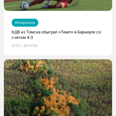
Интересное
КДВ из Томска обыграл «Темп» в Барнауле со
счетом 4:3
21:32 / 30.07.26