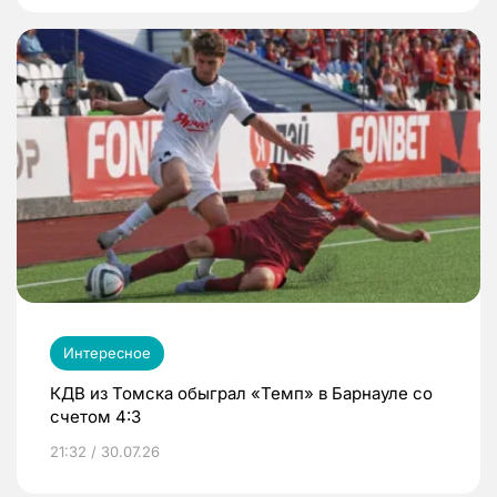
Интересное
КДВ из Томска обыграл «Темп» в Барнауле со
счетом 4:3
21:32 / 30.07.26