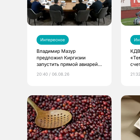
Интересное
Ин
Владимир Мазур
КДВ
предложил Киргизии
«Те
запустить прямой авиарейс
сче
из Томска
20:40 / 06.08.26
21:32