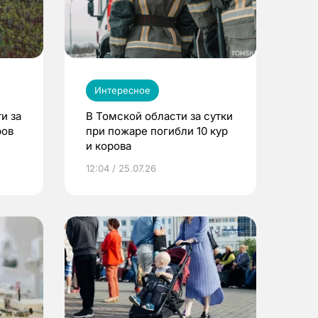
Интересное
и за
В Томской области за сутки
ров
при пожаре погибли 10 кур
и корова
12:04 / 25.07.26