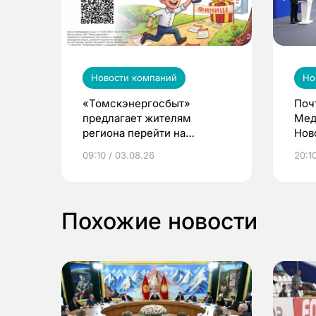
Новости компаний
Но
«Томскэнергосбыт»
Поч
предлагает жителям
Мед
региона перейти на
Нов
электронные квитанции и
про
09:10 / 03.08.26
20:10
выиграть призы
Похожие новости