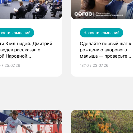
вости компаний
Новости компаний
ти 3 млн идей: Дмитрий
Сделайте первый шаг к
ведев рассказал о
рождению здорового
ой Народной
малыша — проверьте
грамме ЕР
репродуктивное здоров
 / 25.07.26
13:10 / 23.07.26
по ОМС!