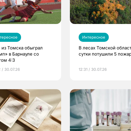
тересное
Интересное
 из Томска обыграл
В лесах Томской област
мп» в Барнауле со
сутки потушили 5 пожа
том 4:3
 / 30.07.26
12:31 / 30.07.26