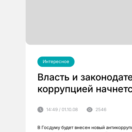
Интересное
Власть и законодат
коррупцией начнетс
14:49 / 01.10.08
2546
В Госдуму будет внесен новый антикорруп