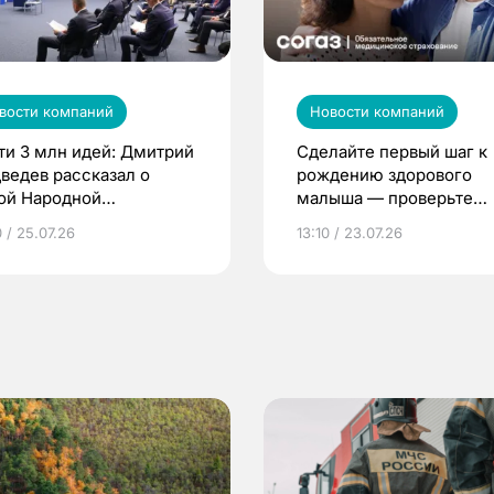
вости компаний
Новости компаний
ти 3 млн идей: Дмитрий
Сделайте первый шаг к
ведев рассказал о
рождению здорового
ой Народной
малыша — проверьте
грамме ЕР
репродуктивное здоров
 / 25.07.26
13:10 / 23.07.26
по ОМС!