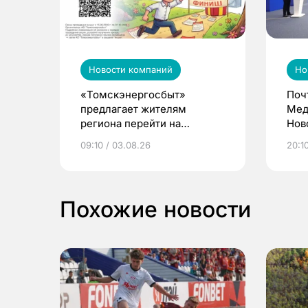
Новости компаний
Но
«Томскэнергосбыт»
Поч
предлагает жителям
Мед
региона перейти на
Нов
электронные квитанции и
про
09:10 / 03.08.26
20:10
выиграть призы
Похожие новости