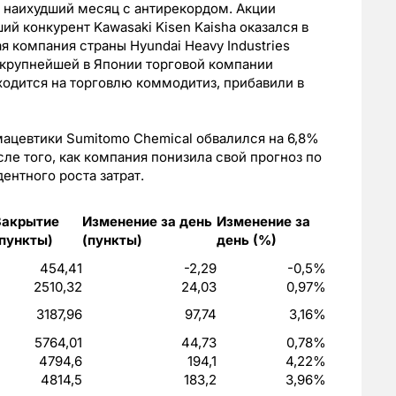
й наихудший месяц с антирекордом. Акции
й конкурент Kawasaki Kisen Kaisha оказался в
 компания страны Hyundai Heavy Industries
крупнейшей в Японии торговой компании
ходится на торговлю коммодитиз, прибавили в
ацевтики Sumitomo Chemical обвалился на 6,8%
сле того, как компания понизила свой прогноз по
ентного роста затрат.
Закрытие
Изменение за день
Изменение за
(пункты)
(пункты)
день (%)
454,41
-2,29
-0,5%
2510,32
24,03
0,97%
3187,96
97,74
3,16%
5764,01
44,73
0,78%
4794,6
194,1
4,22%
4814,5
183,2
3,96%