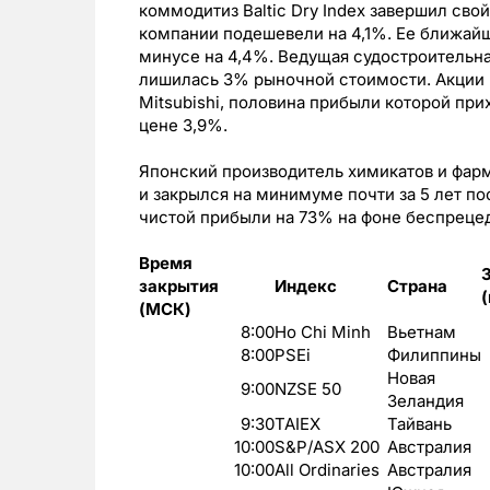
коммодитиз Baltic Dry Index завершил сво
компании подешевели на 4,1%. Ее ближайши
минусе на 4,4%. Ведущая судостроительная
лишилась 3% рыночной стоимости. Акции 
Mitsubishi, половина прибыли которой при
цене 3,9%.
Японский производитель химикатов и фарм
и закрылся на минимуме почти за 5 лет по
чистой прибыли на 73% на фоне беспрецед
Время
закрытия
Индекс
Страна
(МСК)
8:00
Ho Chi Minh
Вьетнам
8:00
PSEi
Филиппины
Новая
9:00
NZSE 50
Зеландия
9:30
TAIEX
Тайвань
10:00
S&P/ASX 200
Австралия
10:00
All Ordinaries
Австралия