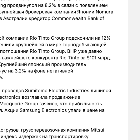
ng продвинулся на 8,2% в связи с появлением
рупнейшая брокерская компания Японии Nomura
 в Австралии кредитор Commonwealth Bank of
ой компании Rio Tinto Group подскочили на 12%
азрешили крупнейшей в мире горнодобывающей
 поглощения Rio Tinto Group. BHP уже давно
важнейшего конкурента Rio Tinto за $101 млрд.
 Крупнейший японский производитель
нус на 3,2% на фоне негативной
е.
 проводов Sumitomo Electric Industries лишился
ectronics возглавила продвижение
Macquarie Group заявила, что прибыльность
 Акции Samsung Electronics упали в цене на
огрузов, грузоперевозочная компания Mitsui
то индекс издержек на транспортировку