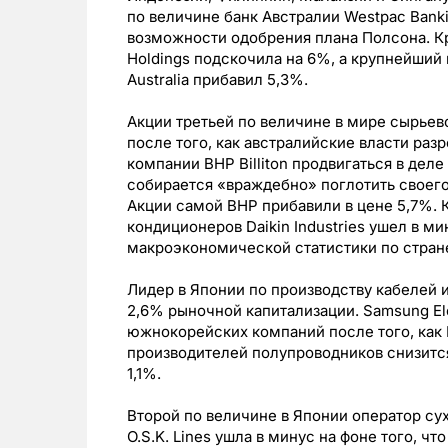
по величине банк Австралии Westpac Banki
возможности одобрения плана Полсона. К
Holdings подскочила на 6%, а крупнейший
Australia прибавил 5,3%.
Акции третьей по величине в мире сырьев
после того, как австралийские власти р
компании BHP Billiton продвигаться в деле
собирается «враждебно» поглотить своего 
Акции самой BHP прибавили в цене 5,7%.
кондиционеров Daikin Industries ушел в ми
макроэкономической статистики по стран
Лидер в Японии по производству кабелей и
2,6% рыночной капитализации. Samsung El
южнокорейских компаний после того, как 
производителей полупроводников снизится.
1,1%.
Второй по величине в Японии оператор сух
O.S.K. Lines ушла в минус на фоне того, ч