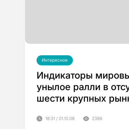
Интересное
Индикаторы мировы
унылое ралли в отсу
шести крупных рын
18:31 / 01.10.08
2386