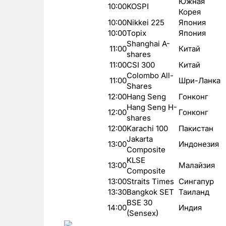
Южная
10:00
KOSPI
Корея
10:00
Nikkei 225
Япония
10:00
Topix
Япония
Shanghai A-
11:00
Китай
shares
11:00
CSI 300
Китай
Colombo All-
11:00
Шри-Ланка
Shares
12:00
Hang Seng
Гонконг
Hang Seng H-
12:00
Гонконг
shares
12:00
Karachi 100
Пакистан
Jakarta
13:00
Индонезия
Composite
KLSE
13:00
Малайзия
Composite
13:00
Straits Times
Сингапур
13:30
Bangkok SET
Таиланд
BSE 30
14:00
Индия
(Sensex)