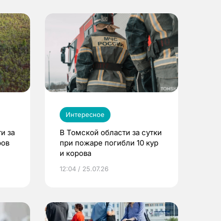
Интересное
и за
В Томской области за сутки
ров
при пожаре погибли 10 кур
и корова
12:04 / 25.07.26