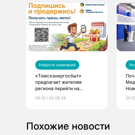
Новости компаний
Но
«Томскэнергосбыт»
Поч
предлагает жителям
Мед
региона перейти на
Нов
электронные квитанции и
про
09:10 / 03.08.26
20:10
выиграть призы
Похожие новости