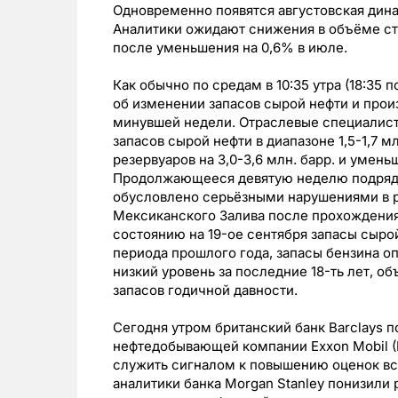
Одновременно появятся августовская дина
Аналитики ожидают снижения в объёме ст
после уменьшения на 0,6% в июле.
Как обычно по средам в 10:35 утра (18:35
об изменении запасов сырой нефти и прои
минувшей недели. Отраслевые специалис
запасов сырой нефти в диапазоне 1,5-1,7 
резервуаров на 3,0-3,6 млн. барр. и уменьш
Продолжающееся девятую неделю подряд 
обусловлено серьёзными нарушениями в р
Мексиканского Залива после прохождения 
состоянию на 19-ое сентября запасы сыро
периода прошлого года, запасы бензина о
низкий уровень за последние 18-ть лет, о
запасов годичной давности.
Сегодня утром британский банк Barclays 
нефтедобывающей компании Exxon Mobil (
служить сигналом к повышению оценок вс
аналитики банка Morgan Stanley понизили р