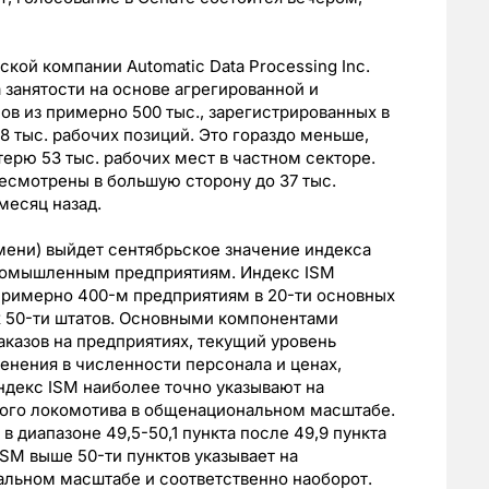
ой компании Automatic Data Processing Inc.
 занятости на основе агрегированной и
ов из примерно 500 тыс., зарегистрированных в
8 тыс. рабочих позиций. Это гораздо меньше,
ерю 53 тыс. рабочих мест в частном секторе.
есмотрены в большую сторону до 37 тыс.
месяц назад.
емени) выйдет сентябрьское значение индекса
о промышленным предприятиям. Индекс ISM
примерно 400-м предприятиям в 20-ти основных
х 50-ти штатов. Основными компонентами
аказов на предприятиях, текущий уровень
менения в численности персонала и ценах,
ндекс ISM наиболее точно указывают на
ого локомотива в общенациональном масштабе.
 диапазоне 49,5-50,1 пункта после 49,9 пункта
SM выше 50-ти пунктов указывает на
льном масштабе и соответственно наоборот.