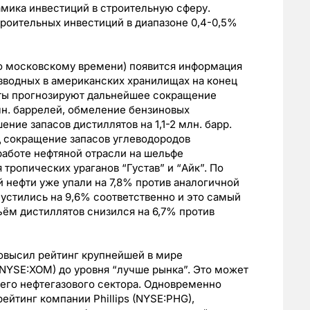
мика инвестиций в строительную сферу.
роительных инвестиций в диапазоне 0,4-0,5%
 по московскому времени) появится информация
зводных в американских хранилищах на конец
ты прогнозируют дальнейшее сокращение
млн. баррелей, обмеление бензиновых
ение запасов дистиллятов на 1,1-2 млн. барр.
сокращение запасов углеводородов
аботе нефтяной отрасли на шельфе
тропических ураганов “Густав” и “Айк”. По
й нефти уже упали на 7,8% против аналогичной
пустились на 9,6% соответственно и это самый
бъём дистиллятов снизился на 6,7% против
повысил рейтинг крупнейшей в мире
NYSE:XOM) до уровня “лучше рынка”. Это может
его нефтегазового сектора. Одновременно
ейтинг компании Phillips (NYSE:PHG),