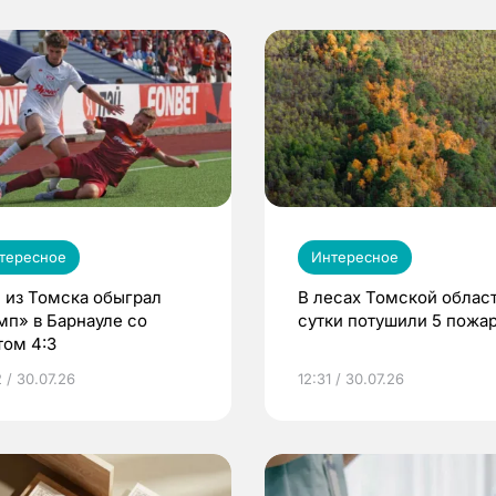
тересное
Интересное
 из Томска обыграл
В лесах Томской област
мп» в Барнауле со
сутки потушили 5 пожа
том 4:3
 / 30.07.26
12:31 / 30.07.26