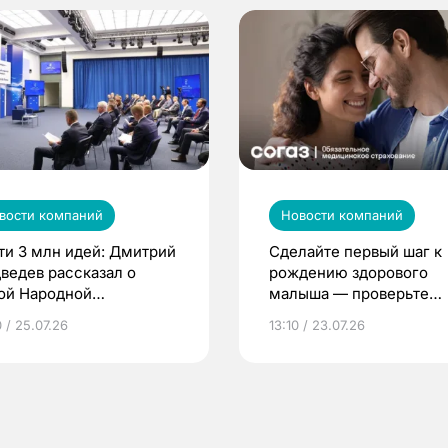
вости компаний
Новости компаний
ти 3 млн идей: Дмитрий
Сделайте первый шаг к
ведев рассказал о
рождению здорового
ой Народной
малыша — проверьте
грамме ЕР
репродуктивное здоров
 / 25.07.26
13:10 / 23.07.26
по ОМС!