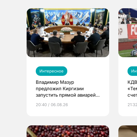
Интересное
Ин
Владимир Мазур
КДВ
предложил Киргизии
«Те
запустить прямой авиарейс
сче
из Томска
20:40 / 06.08.26
21:32