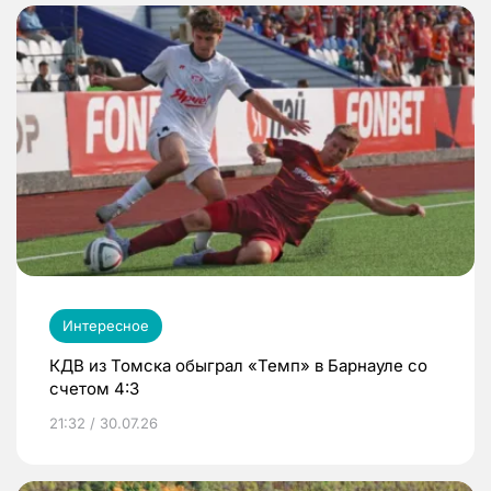
Интересное
КДВ из Томска обыграл «Темп» в Барнауле со
счетом 4:3
21:32 / 30.07.26