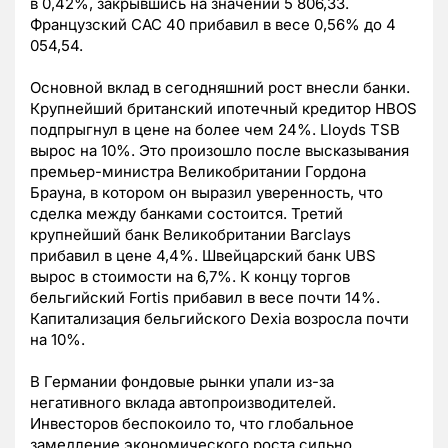
в 0,42%, закрывшись на значении 5 806,33.
Французский CAC 40 прибавил в весе 0,56% до 4
054,54.
Основной вклад в сегодняшний рост внесли банки.
Крупнейший британский ипотечный кредитор HBOS
подпрыгнул в цене на более чем 24%. Lloyds TSB
вырос на 10%. Это произошло после высказывания
премьер-министра Великобритании Гордона
Брауна, в котором он выразил уверенность, что
сделка между банками состоится. Третий
крупнейший банк Великобритании Barclays
прибавил в цене 4,4%. Швейцарский банк UBS
вырос в стоимости на 6,7%. К концу торгов
бельгийский Fortis прибавил в весе почти 14%.
Капитализация бельгийского Dexia возросла почти
на 10%.
В Германии фондовые рынки упали из-за
негативного вклада автопроизводителей.
Инвесторов беспокоило то, что глобальное
замедление экономического роста сильно