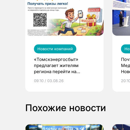
Новости компаний
Но
«Томскэнергосбыт»
Поч
предлагает жителям
Мед
региона перейти на
Нов
электронные квитанции и
про
09:10 / 03.08.26
20:10
выиграть призы
Похожие новости