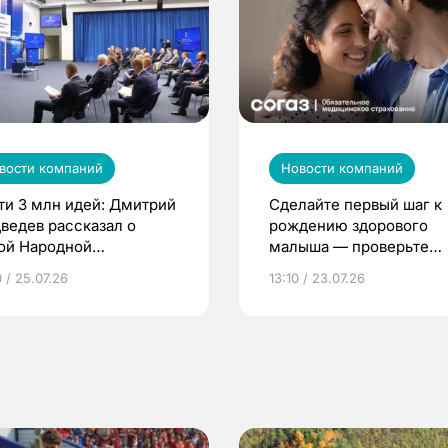
вости компаний
Новости компаний
ти 3 млн идей: Дмитрий
Сделайте первый шаг к
ведев рассказал о
рождению здорового
ой Народной
малыша — проверьте
грамме ЕР
репродуктивное здоров
 / 25.07.26
13:10 / 23.07.26
по ОМС!