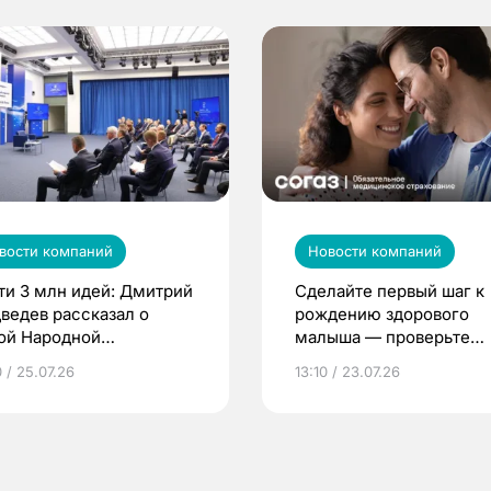
вости компаний
Новости компаний
ти 3 млн идей: Дмитрий
Сделайте первый шаг к
ведев рассказал о
рождению здорового
ой Народной
малыша — проверьте
грамме ЕР
репродуктивное здоров
 / 25.07.26
13:10 / 23.07.26
по ОМС!