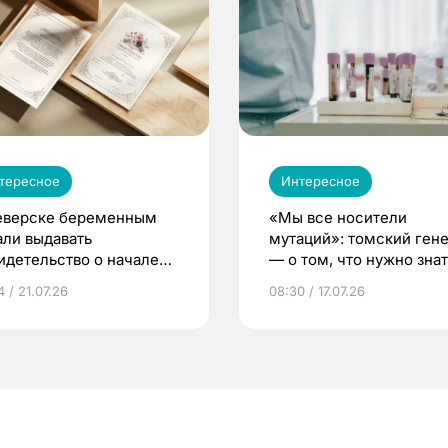
тересное
Интересное
еверске беременным
«Мы все носители
али выдавать
мутаций»: томский ген
идетельство о начале
— о том, что нужно знат
ни»
беременности
 / 21.07.26
08:30 / 17.07.26