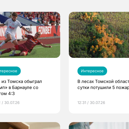
тересное
Интересное
 из Томска обыграл
В лесах Томской област
мп» в Барнауле со
сутки потушили 5 пожа
том 4:3
 / 30.07.26
12:31 / 30.07.26