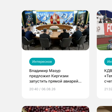
Интересное
Ин
Владимир Мазур
КДВ
предложил Киргизии
«Те
запустить прямой авиарейс
сче
из Томска
20:40 / 06.08.26
21:32