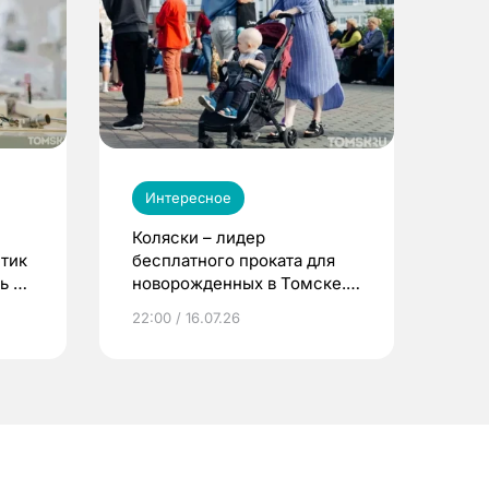
Интересное
Коляски – лидер
етик
бесплатного проката для
ь до
новорожденных в Томске.
Что еще берут родители?
22:00 / 16.07.26