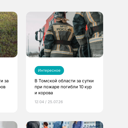
Интересное
и за
В Томской области за сутки
ров
при пожаре погибли 10 кур
и корова
12:04 / 25.07.26