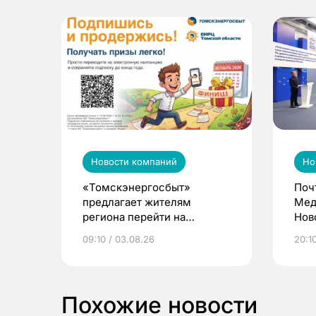
Новости компаний
Но
«Томскэнергосбыт»
Поч
предлагает жителям
Мед
региона перейти на
Нов
электронные квитанции и
про
09:10 / 03.08.26
20:10
выиграть призы
Похожие новости