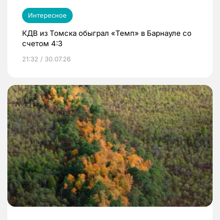
Интересное
КДВ из Томска обыграл «Темп» в Барнауле со
счетом 4:3
21:32 / 30.07.26