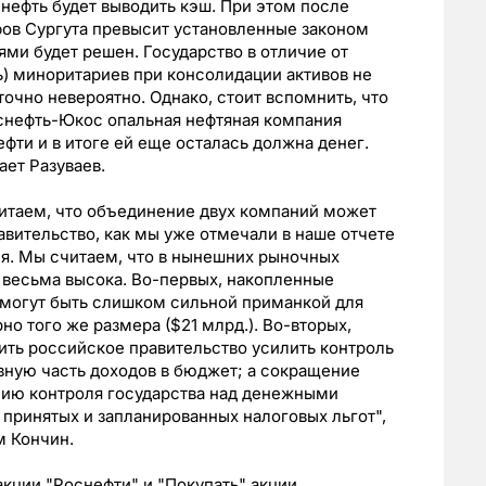
снефть будет выводить кэш. При этом после
фов Сургута превысит установленные законом
ми будет решен. Государство в отличие от
ь) миноритариев при консолидации активов не
точно невероятно. Однако, стоит вспомнить, что
снефть-Юкос опальная нефтяная компания
фти и в итоге ей еще осталась должна денег.
ает Разуваев.
читаем, что объединение двух компаний может
авительство, как мы уже отмечали в наше отчете
ля. Мы считаем, что в нынешних рыночных
 весьма высока. Во-первых, накопленные
 могут быть слишком сильной приманкой для
о того же размера ($21 млрд.). Во-вторых,
ить российское правительство усилить контроль
вную часть доходов в бюджет; а сокращение
нию контроля государства над денежными
принятых и запланированных налоговых льгот",
м Кончин.
кции "Роснефти" и "Покупать" акции