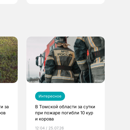
Интересное
и за
В Томской области за сутки
ров
при пожаре погибли 10 кур
и корова
12:04 / 25.07.26