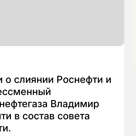
и о слиянии Роснефти и
Бессменный
тнефтегаза Владимир
ти в состав совета
ти.