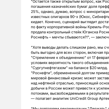
"Остается также открытым вопрос, как Ро
погашения казначейских бумаг доля преф
25%, однако, думаю, вопрос с миноритария
известных олигархов 90-х (Юкос, Сибнефт
кидает. Конечно, сценарий выглядит доста
по факту корпоративной войны Кремль-Ро
продала контрольный стейк Юганска Росне
Роснефть – мечты сбываются?!", — заключ
"Хотя выводы делать слишком рано, мы с
быть выгодно для всех сторон, включая пр
"Стремление к объединению" от 17 февра
условиях вероятность такого объединения
"Сургутнефтегазом" на балансе $20 млрд.
"Роснефти", обремененной долгом примерн
мировой финансовый кризис может застав
над нефтяной отраслью, приносящей осно
добычи в России может привести к усиле
потоками, высвобождаемыми в результате 
— полагает аналитик UniCredit Group Арте
"Мы повторяем рекомендации "Держать" а