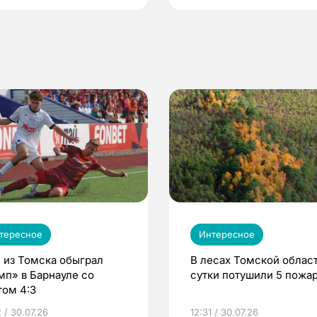
тересное
Интересное
 из Томска обыграл
В лесах Томской област
мп» в Барнауле со
сутки потушили 5 пожа
том 4:3
 / 30.07.26
12:31 / 30.07.26