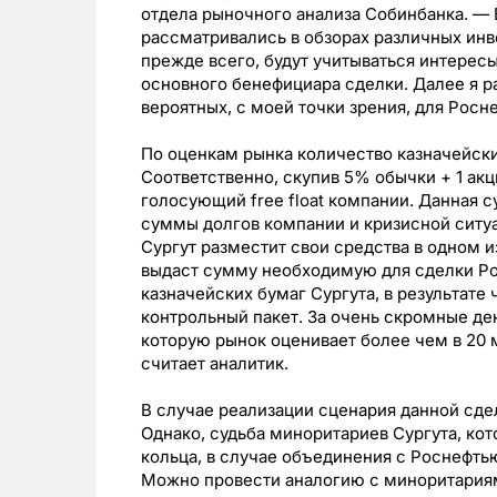
отдела рыночного анализа Собинбанка. —
рассматривались в обзорах различных инве
прежде всего, будут учитываться интерес
основного бенефициара сделки. Далее я 
вероятных, с моей точки зрения, для Росн
По оценкам рынка количество казначейск
Соответственно, скупив 5% обычки + 1 акц
голосующий free float компании. Данная 
суммы долгов компании и кризисной ситу
Сургут разместит свои средства в одном из
выдаст сумму необходимую для сделки Р
казначейских бумаг Сургута, в результате 
контрольный пакет. За очень скромные д
которую рынок оценивает более чем в 20 
считает аналитик.
В случае реализации сценария данной сде
Однако, судьба миноритариев Сургута, ко
кольца, в случае объединения с Роснефт
Можно провести аналогию с миноритария