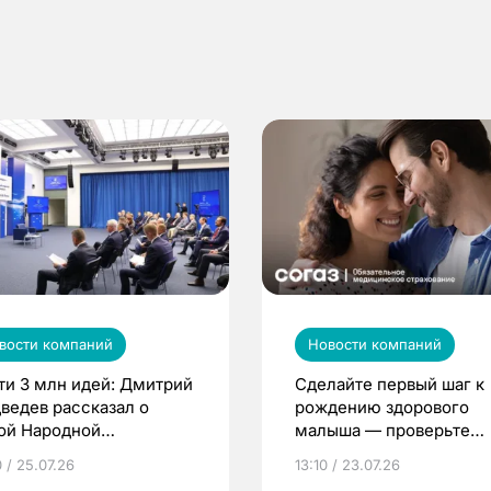
вости компаний
Новости компаний
ти 3 млн идей: Дмитрий
Сделайте первый шаг к
ведев рассказал о
рождению здорового
ой Народной
малыша — проверьте
грамме ЕР
репродуктивное здоров
 / 25.07.26
13:10 / 23.07.26
по ОМС!