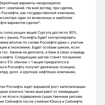
 Вероятные варианты неоднократно
ст. компаний. На мой взгляд, при сделке,
ы Роснефти, как государственной компании,
рассмотрю один из возможных и наиболее
ефти вариантов сделки".
их голосующих акций Сургута достигло 90%.
ия с рынка, Роснефть будет контролировать
сумма вполне по силам Роснефти даже с учетом
ации в экономике. Будет особым шиком, если
 гос. банков на депозите, а банк в свою очередь
оснефти. Следующим шагом станет погашение
чего 5% обычки + 1 акция превратится в
еньги Роснефть получит денежную позицию,
млрд. долл. и крупную нефтяную компанию,
лки Роснефть ждет взрывной рост капитализации.
торые конечно также выиграют от ликвидации
ью не ясна и подвержена существенным рискам.
ми Сибнефти после слияния Юкоса и Сибнефти.