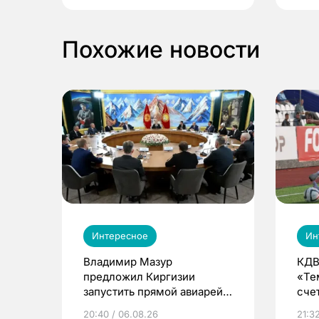
Похожие новости
Интересное
Ин
Владимир Мазур
КДВ
предложил Киргизии
«Те
запустить прямой авиарейс
сче
из Томска
20:40 / 06.08.26
21:32