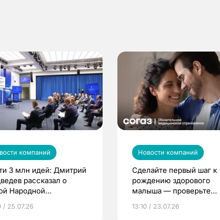
вости компаний
Новости компаний
ти 3 млн идей: Дмитрий
Сделайте первый шаг к
ведев рассказал о
рождению здорового
ой Народной
малыша — проверьте
грамме ЕР
репродуктивное здоров
 / 25.07.26
13:10 / 23.07.26
по ОМС!