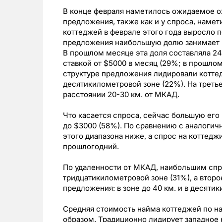
В конце февраля наметилось ожидаемое о
предложения, также как и у спроса, намет
коттеджей в феврале этого года выросло 
предложения наибольшую долю занимает п
В прошлом месяце эта доля составляла 2
ставкой от $5000 в месяц (29%; в прошлом
структуре предложения лидировали коттедж
десятикилометровой зоне (22%). На трет
расстоянии 20-30 км. от МКАД.
Что касается спроса, сейчас большую его 
до $3000 (58%). По сравнению с аналогич
этого диапазона ниже, а спрос на коттед
прошлогодний.
По удаленности от МКАД, наибольшим сп
тридцатикилометровой зоне (31%), а второ
предложения: в зоне до 40 км. и в десят
Средняя стоимость найма коттеджей по 
образом. Традиционно лидирует западное 