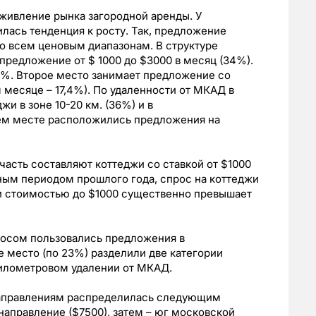
живление рынка загородной аренды. У
илась тенденция к росту. Так, предложение
по всем ценовым диапазонам. В структуре
редложение от $ 1000 до $3000 в месяц (34%).
4%. Второе место занимает предложение со
 месяце – 17,4%). По удаленности от МКАД в
и в зоне 10-20 км. (36%) и в
ьем месте расположились предложения на
часть составляют коттеджи со ставкой от $1000
ным периодом прошлого года, спрос на коттеджи
жи стоимостью до $1000 существенно превышает
росом пользовались предложения в
е место (по 23%) разделили две категории
икилометровом удалении от МКАД.
направлениям распределилась следующим
направление ($7500), затем – юг московской