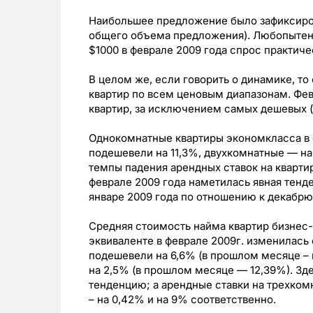
Наибольшее предложение было зафиксирова
общего объема предложения). Любопытен т
$1000 в феврале 2009 года спрос практич
В целом же, если говорить о динамике, т
квартир по всем ценовым диапазонам. Фев
квартир, за исключением самых дешевых (
Однокомнатные квартиры экономкласса в 
подешевели на 11,3%, двухкомнатные — на
темпы падения арендных ставок на кварт
феврале 2009 года наметилась явная тенд
январе 2009 года по отношению к декабрю 
Средняя стоимость найма квартир бизнес-
эквиваленте в феврале 2009г. изменилас
подешевели на 6,6% (в прошлом месяце – 
на 2,5% (в прошлом месяце — 12,39%). З
тенденцию; а арендные ставки на трехко
– на 0,42% и на 9% соответственно.