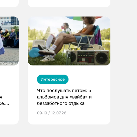
Интересное
Что послушать летом: 5
я
альбомов для «вайба» и
е.
беззаботного отдыха
и?
09:19 / 12.07.26