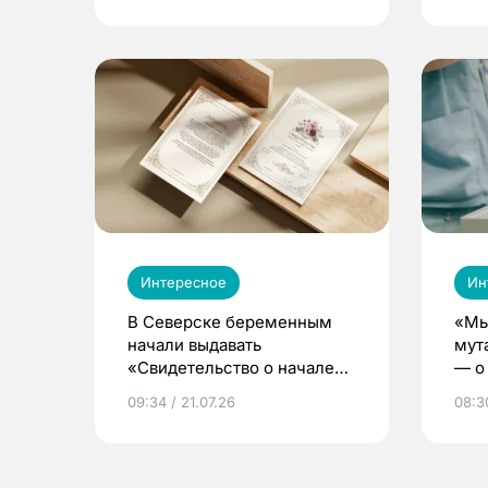
Интересное
Ин
В Северске беременным
«Мы
начали выдавать
мут
«Свидетельство о начале
— о 
жизни»
бер
09:34 / 21.07.26
08:30