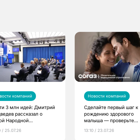
вости компаний
Новости компаний
ти 3 млн идей: Дмитрий
Сделайте первый шаг к
ведев рассказал о
рождению здорового
ой Народной
малыша — проверьте
грамме ЕР
репродуктивное здоров
 / 25.07.26
13:10 / 23.07.26
по ОМС!