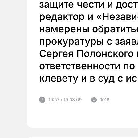
защите чести и дос
редактор и «Незави
намерены обратить
прокуратуры с зая
Сергея Полонского 
ответственности по 
клевету и в суд с и
19:57 / 19.03.09
1016