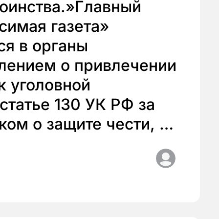
тоинства.»Главный
симая газета»
ся в органы
влением о привлечении
к уголовной
статье 130 УК РФ за
ском о защите чести, …