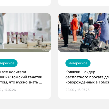
тересное
Интересное
 все носители
Коляски – лидер
аций»: томский генетик
бесплатного проката дл
том, что нужно знать до
новорожденных в Томск
еменности
Что еще берут родител
 / 17.07.26
22:00 / 16.07.26