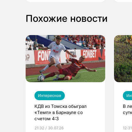
Похожие новости
Интересное
Ин
КДВ из Томска обыграл
В л
«Темп» в Барнауле со
сут
счетом 4:3
21:32 / 30.07.26
12:31