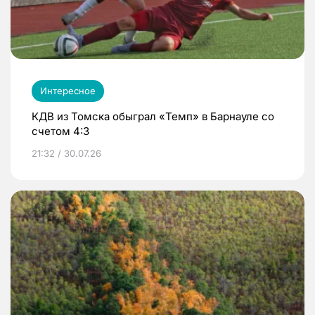
Интересное
КДВ из Томска обыграл «Темп» в Барнауле со
счетом 4:3
21:32 / 30.07.26