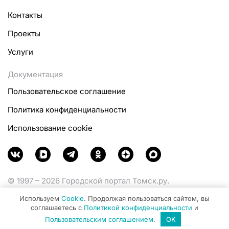
Контакты
Проекты
Услуги
Документация
Пользовательское соглашение
Политика конфиденциальности
Использование cookie
© 1997 – 2026 Городской портал Томск.ру.
Функционирует при финансовой поддержке
Используем
Cookie
. Продолжая пользоваться сайтом, вы
Министерства цифрового развития, связи и массовых
соглашаетесь с
Политикой конфиденциальности
и
коммуникаций Российской Федерации.
Пользовательским соглашением
.
OK