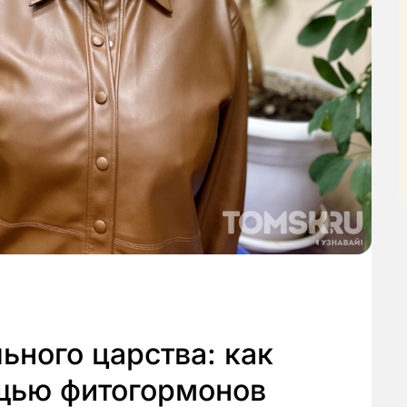
ного царства: как
щью фитогормонов