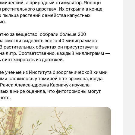
имический, а природный стимулятор. Японцы
растительного царства». Их открыли в конце
то пыльца растений семейства капустных
ью.
етно за вещество, собрали больше 200
ва смогли выделить всего 40 милиграммов
В растительных объектах он присутствует в
на литр. Соответственно, каждый миллиграмм —
сь синтезировать из дрожжей.
ие ученые из Института биоорганической химии
ими сложилось у томичей в те времена, когда
 Раиса Александровна Карначук изучала
рвых в мире оценила, что фитогормоны могут
ноте.