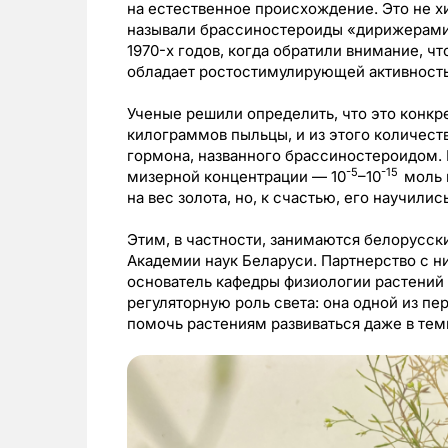
на естественное происхождение. Это не х
называли брассиностероиды «дирижерами 
1970-х годов, когда обратили внимание, ч
обладает ростостимулирующей активност
Ученые решили определить, что это конкр
килограммов пыльцы, и из этого количест
гормона, названного брассиностероидом. 
-5
-15
мизерной концентрации — 10
–10
моль 
на вес золота, но, к счастью, его научили
Этим, в частности, занимаются белорусск
Академии наук Беларуси. Партнерство с н
основатель кафедры физиологии растений
регуляторную роль света: она одной из пе
помочь растениям развиваться даже в тем