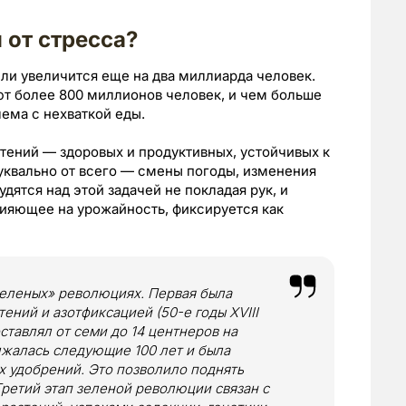
 от стресса?
мли увеличится еще на два миллиарда человек.
ют более 800 миллионов человек, и чем больше
лема с нехваткой еды.
стений — здоровых и продуктивных, устойчивых к
буквально от всего — смены погоды, изменения
удятся над этой задачей не покладая рук, и
лияющее на урожайность, фиксируется как
зеленых» революциях. Первая была
ений и азотфиксацией (50-е годы XVIII
оставлял от семи до 14 центнеров на
лжалась следующие 100 лет и была
х удобрений. Это позволило поднять
Третий этап зеленой революции связан с