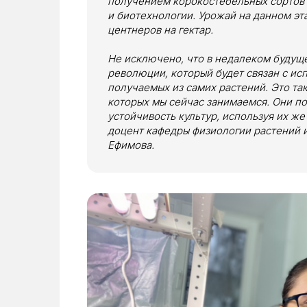
получением корокостебельных сортов 
и биотехнологии. Урожай на данном эта
центнеров на гектар.
Не исключено, что в недалеком будущ
революции, который будет связан с ис
получаемых из самих растений. Это т
которых мы сейчас занимаемся. Они по
устойчивость культур, используя их ж
доцент кафедры физиологии растений 
Ефимова.