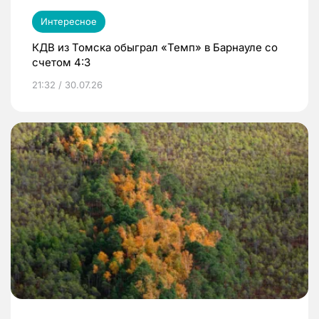
Интересное
КДВ из Томска обыграл «Темп» в Барнауле со
счетом 4:3
21:32 / 30.07.26