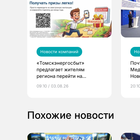
Новости компаний
Но
«Томскэнергосбыт»
Поч
предлагает жителям
Мед
региона перейти на
Нов
электронные квитанции и
про
09:10 / 03.08.26
20:10
выиграть призы
Похожие новости