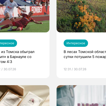
тересное
Интересное
 из Томска обыграл
В лесах Томской област
мп» в Барнауле со
сутки потушили 5 пожа
том 4:3
 / 30.07.26
12:31 / 30.07.26