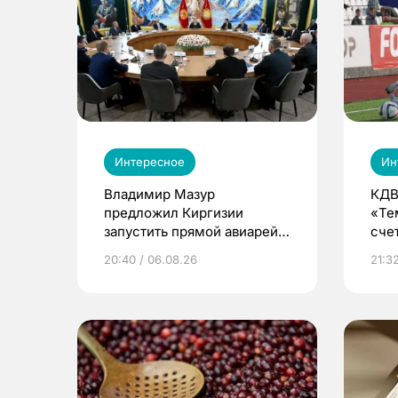
Интересное
Ин
Владимир Мазур
КДВ
предложил Киргизии
«Те
запустить прямой авиарейс
сче
из Томска
20:40 / 06.08.26
21:32