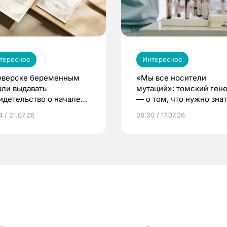
тересное
Интересное
еверске беременным
«Мы все носители
али выдавать
мутаций»: томский ген
идетельство о начале
— о том, что нужно знат
ни»
беременности
 / 21.07.26
08:30 / 17.07.26