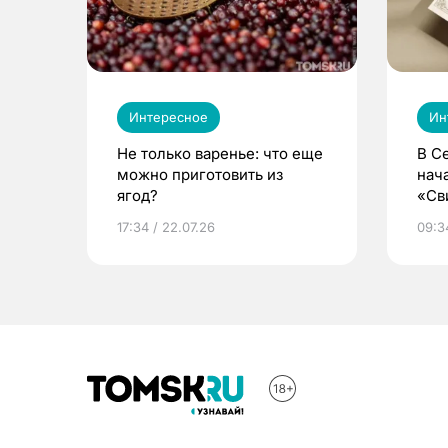
Интересное
Ин
Не только варенье: что еще
В С
можно приготовить из
нач
ягод?
«Св
жиз
17:34 / 22.07.26
09:34