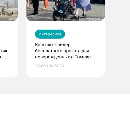
Интересное
Коляски – лидер
етик
бесплатного проката для
ь до
новорожденных в Томске.
Что еще берут родители?
22:00 / 16.07.26