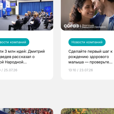
вости компаний
Новости компаний
ти 3 млн идей: Дмитрий
Сделайте первый шаг к
ведев рассказал о
рождению здорового
ой Народной
малыша — проверьте
грамме ЕР
репродуктивное здоров
 / 25.07.26
13:10 / 23.07.26
по ОМС!