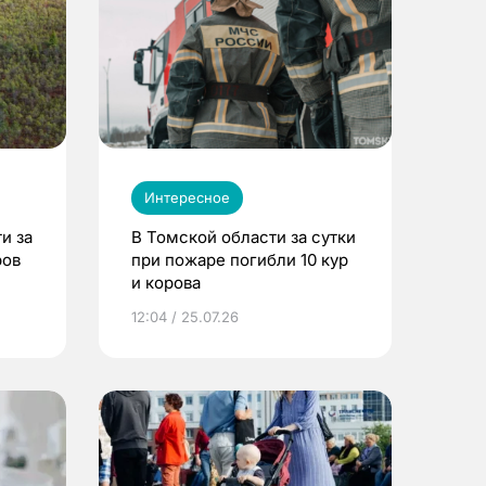
Интересное
и за
В Томской области за сутки
ров
при пожаре погибли 10 кур
и корова
12:04 / 25.07.26