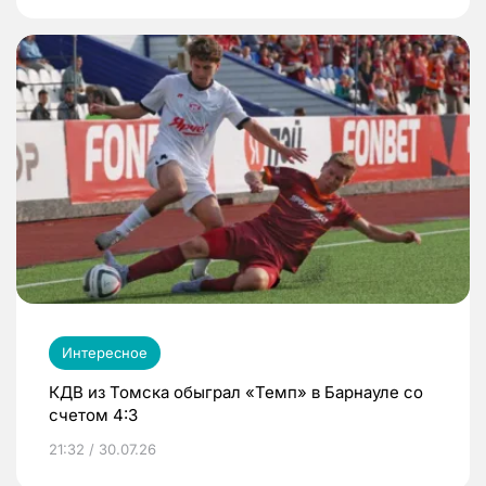
Интересное
КДВ из Томска обыграл «Темп» в Барнауле со
счетом 4:3
21:32 / 30.07.26