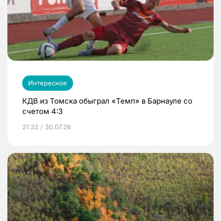
Интересное
КДВ из Томска обыграл «Темп» в Барнауле со
счетом 4:3
21:32 / 30.07.26