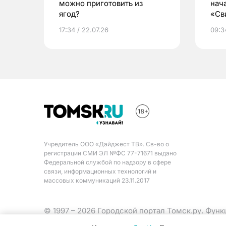
можно приготовить из
нач
ягод?
«Св
жиз
17:34 / 22.07.26
09:34
Учредитель ООО «Дайджест ТВ». Св-во о
регистрации СМИ ЭЛ №ФС 77-71671 выдано
Федеральной службой по надзору в сфере
связи, информационных технологий и
массовых коммуникаций 23.11.2017
© 1997 – 2026 Городской портал Томск.ру. Фун
Министерства цифрового развития, связи и ма