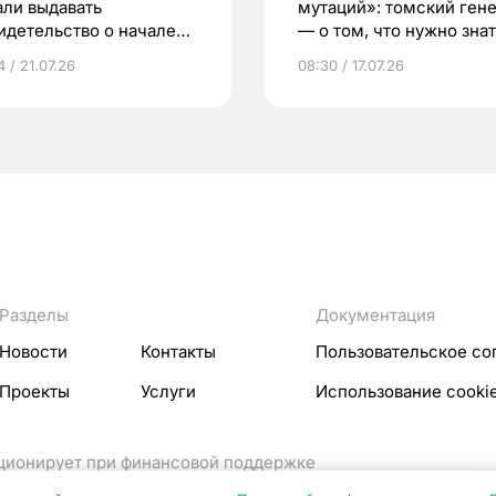
али выдавать
мутаций»: томский ген
идетельство о начале
— о том, что нужно знат
ни»
беременности
 / 21.07.26
08:30 / 17.07.26
Разделы
Документация
Новости
Контакты
Пользовательское со
Проекты
Услуги
Использование cooki
кционирует при финансовой поддержке
ссовых коммуникаций Российской Федерации.