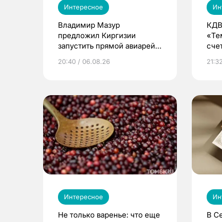
Интересное
Ин
Владимир Мазур
КДВ
предложил Киргизии
«Те
запустить прямой авиарейс
сче
из Томска
20:40 / 06.08.26
21:32
Интересное
Ин
Не только варенье: что еще
В С