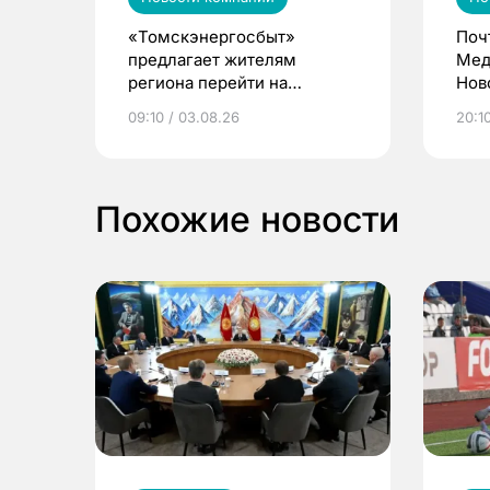
«Томскэнергосбыт»
Поч
предлагает жителям
Мед
региона перейти на
Нов
электронные квитанции и
про
09:10 / 03.08.26
20:10
выиграть призы
Похожие новости