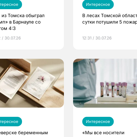
тересное
Интересное
 из Томска обыграл
В лесах Томской област
мп» в Барнауле со
сутки потушили 5 пожа
том 4:3
 / 30.07.26
12:31 / 30.07.26
тересное
Интересное
еверске беременным
«Мы все носители