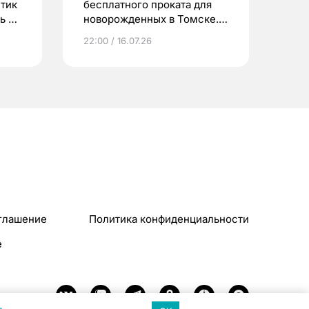
етик
бесплатного проката для
ь до
новорожденных в Томске.
Что еще берут родители?
22:00 / 16.07.26
глашение
Политика конфиденциальности
e