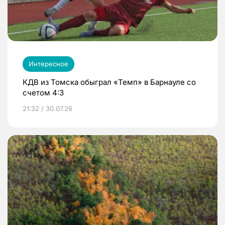
Интересное
КДВ из Томска обыграл «Темп» в Барнауле со
счетом 4:3
21:32 / 30.07.26