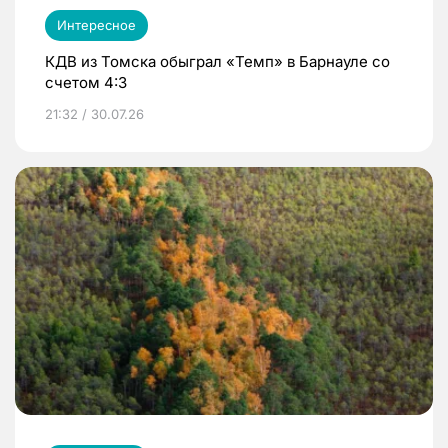
Интересное
КДВ из Томска обыграл «Темп» в Барнауле со
счетом 4:3
21:32 / 30.07.26