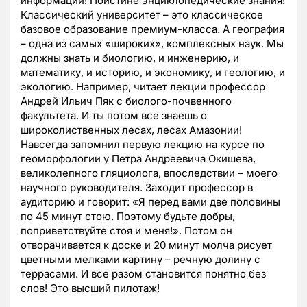
информации! Поистине энциклопедические знания!
Классический университет – это классическое
базовое образование премиум-класса. А география
– одна из самых «широких», комплексных наук. Мы
должны знать и биологию, и инженерию, и
математику, и историю, и экономику, и геологию, и
экологию. Например, читает лекции профессор
Андрей Ильич Пяк с биолого-почвенного
факультета. И ты потом все знаешь о
широколиственных лесах, лесах Амазонии!
Навсегда запомнил первую лекцию на курсе по
геоморфологии у Петра Андреевича Окишева,
великолепного гляциолога, впоследствии – моего
научного руководителя. Заходит профессор в
аудиторию и говорит: «Я перед вами две половины
по 45 минут стою. Поэтому будьте добры,
поприветствуйте стоя и меня!». Потом он
отворачивается к доске и 20 минут молча рисует
цветными мелками картину – речную долину с
террасами. И все разом становится понятно без
слов! Это высший пилотаж!