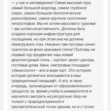
— у нас в заповеднике! Самая высокая гора,
самый большой водопад, самое глубокое
озеро, самое большое биологическое
разнообразие, самое крупное скопление
петроглифов. Мы не хотим массового туризма
– мы хотим качественного. Должна быть
создана хорошая инфраструктура для
посещения, но при этом она не должна
перегружать глаз. Никаких там пестрых синих
туалетов на фоне красивой степи! Поэтому не
первый год продвигаю наш новый
архитектурный стиль – юртинг: визит-центры,
гостевые дома, бани, смотровые площадки
«Хакасского» – все в виде юрт. Это история,
которая органично вписывается в наш
традиционный ландшафт. А это, в свою
очередь, производные от образовательного
процесса: за время учебы в университете я
научился смотреть на ресурсную базу не
только с природоохранной и
просветительской точки зрения, но и с точки