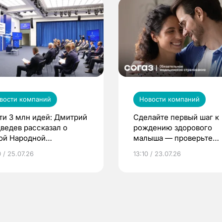
вости компаний
Новости компаний
ти 3 млн идей: Дмитрий
Сделайте первый шаг к
ведев рассказал о
рождению здорового
ой Народной
малыша — проверьте
грамме ЕР
репродуктивное здоров
 / 25.07.26
13:10 / 23.07.26
по ОМС!