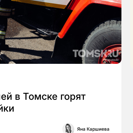
чей в Томске горят
йки
Яна Каршиева