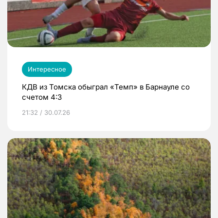
Интересное
КДВ из Томска обыграл «Темп» в Барнауле со
счетом 4:3
21:32 / 30.07.26