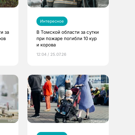
Интересное
и за
В Томской области за сутки
ров
при пожаре погибли 10 кур
и корова
12:04 / 25.07.26