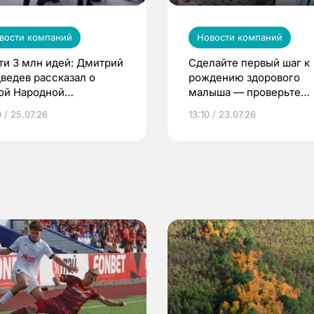
вости компаний
Новости компаний
ти 3 млн идей: Дмитрий
Сделайте первый шаг к
ведев рассказал о
рождению здорового
ой Народной
малыша — проверьте
грамме ЕР
репродуктивное здоров
 / 25.07.26
13:10 / 23.07.26
по ОМС!