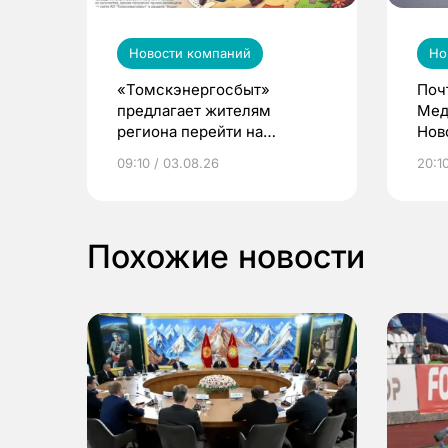
Новости компаний
Но
«Томскэнергосбыт»
Поч
предлагает жителям
Мед
региона перейти на
Нов
электронные квитанции и
про
09:10 / 03.08.26
20:10
выиграть призы
Похожие новости