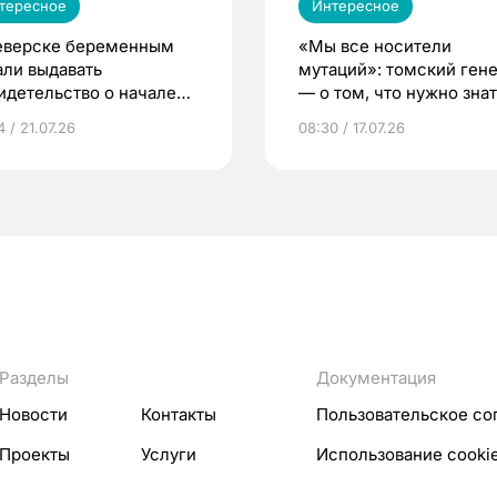
тересное
Интересное
еверске беременным
«Мы все носители
али выдавать
мутаций»: томский ген
идетельство о начале
— о том, что нужно знат
ни»
беременности
 / 21.07.26
08:30 / 17.07.26
Разделы
Документация
Новости
Контакты
Пользовательское со
Проекты
Услуги
Использование cooki