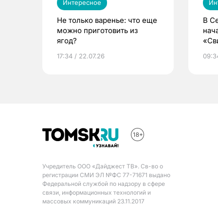
Интересное
Ин
Не только варенье: что еще
В С
можно приготовить из
нач
ягод?
«Св
жиз
17:34 / 22.07.26
09:34
Учредитель ООО «Дайджест ТВ». Св-во о
регистрации СМИ ЭЛ №ФС 77-71671 выдано
Федеральной службой по надзору в сфере
связи, информационных технологий и
массовых коммуникаций 23.11.2017