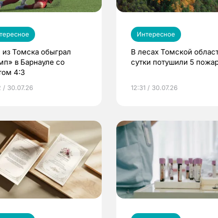
тересное
Интересное
 из Томска обыграл
В лесах Томской област
мп» в Барнауле со
сутки потушили 5 пожа
том 4:3
 / 30.07.26
12:31 / 30.07.26