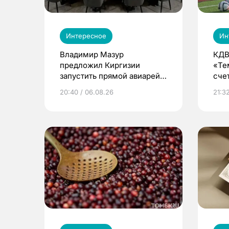
Интересное
Ин
Владимир Мазур
КДВ
предложил Киргизии
«Те
запустить прямой авиарейс
сче
из Томска
20:40 / 06.08.26
21:32