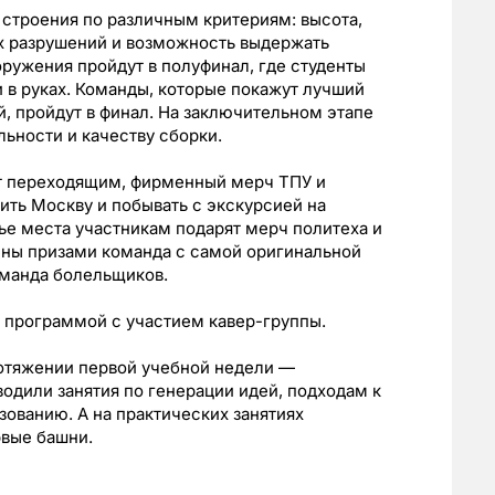
строения по различным критериям: высота,
ых разрушений и возможность выдержать
ружения пройдут в полуфинал, где студенты
и в руках. Команды, которые покажут лучший
й, пройдут в финал. На заключительном этапе
льности и качеству сборки.
ет переходящим, фирменный мерч ТПУ и
ить Москву и побывать с экскурсией на
тье места участникам подарят мерч политеха и
ены призами команда с самой оригинальной
оманда болельщиков.
 программой с участием кавер-группы.
ротяжении первой учебной недели —
одили занятия по генерации идей, подходам к
ованию. А на практических занятиях
рвые башни.