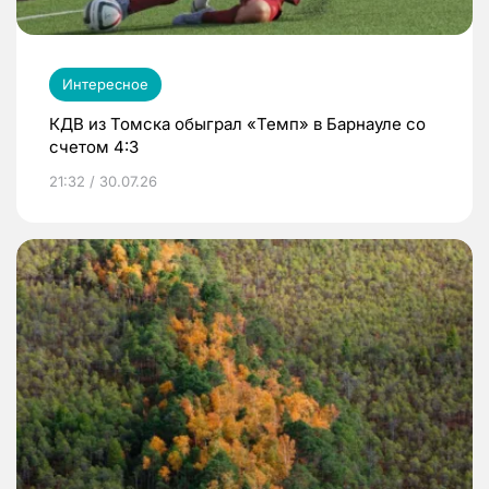
Интересное
КДВ из Томска обыграл «Темп» в Барнауле со
счетом 4:3
21:32 / 30.07.26