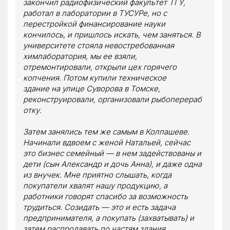
закончил радиофизический факультет ТГУ,
работал в лаборатории в ТУСУРе, но с
перестройкой финансирование науки
кончилось, и пришлось искать, чем заняться. В
университете стояла невостребованная
химлаборатория, мы ее взяли,
отремонтировали, открыли цех горячего
копчения. Потом купили техническое
здание на улице Суворова в Томске,
реконструировали, организовали рыбоперераб
отку.
Затем занялись тем же самым в Колпашеве.
Начинали вдвоем с женой Натальей, сейчас
это бизнес семейный — в нем задействованы и
дети (сын Александр и дочь Анна), и даже одна
из внучек. Мне приятно слышать, когда
покупатели хвалят нашу продукцию, а
работники говорят спасибо за возможность
трудиться. Созидать — это и есть задача
предпринимателя, а покупать (захватывать) и
затем распродавать по частям здания,