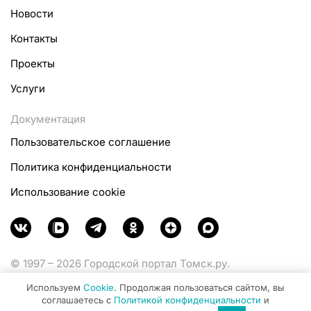
Новости
Контакты
Проекты
Услуги
Документация
Пользовательское соглашение
Политика конфиденциальности
Использование cookie
© 1997 – 2026 Городской портал Томск.ру.
Функционирует при финансовой поддержке
Используем
Cookie
. Продолжая пользоваться сайтом, вы
Министерства цифрового развития, связи и массовых
соглашаетесь с
Политикой конфиденциальности
и
коммуникаций Российской Федерации.