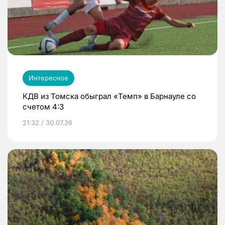
Интересное
КДВ из Томска обыграл «Темп» в Барнауле со
счетом 4:3
21:32 / 30.07.26