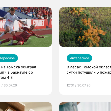
тересное
Интересное
 из Томска обыграл
В лесах Томской област
мп» в Барнауле со
сутки потушили 5 пожа
том 4:3
 / 30.07.26
12:31 / 30.07.26