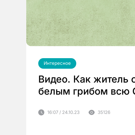
Интересное
Видео. Как житель 
белым грибом всю 
16:07 / 24.10.23
35126