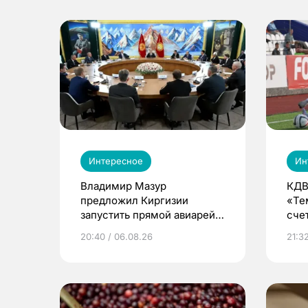
Интересное
Ин
Владимир Мазур
КДВ
предложил Киргизии
«Те
запустить прямой авиарейс
сче
из Томска
20:40 / 06.08.26
21:32