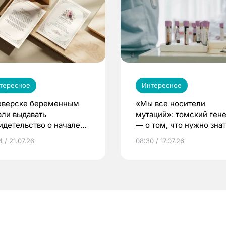
тересное
Интересное
еверске беременным
«Мы все носители
али выдавать
мутаций»: томский ген
идетельство о начале
— о том, что нужно знат
ни»
беременности
 / 21.07.26
08:30 / 17.07.26