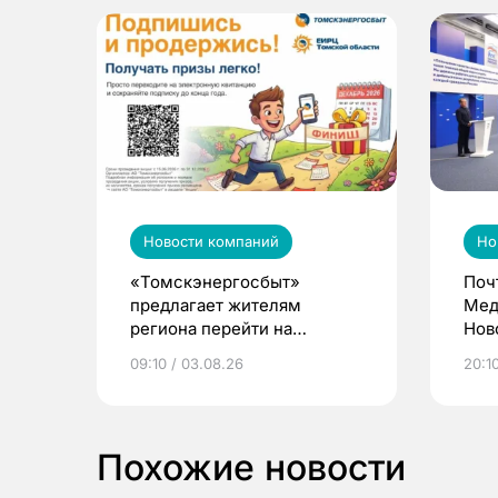
Новости компаний
Но
«Томскэнергосбыт»
Поч
предлагает жителям
Мед
региона перейти на
Нов
электронные квитанции и
про
09:10 / 03.08.26
20:10
выиграть призы
Похожие новости