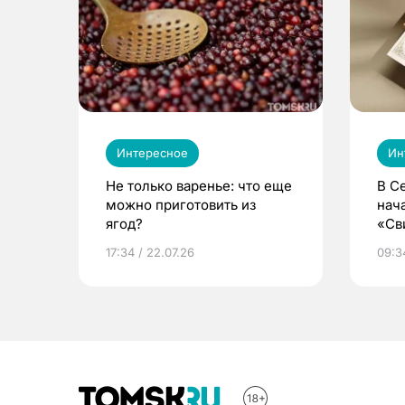
Интересное
Ин
Не только варенье: что еще
В С
можно приготовить из
нач
ягод?
«Св
жиз
17:34 / 22.07.26
09:34