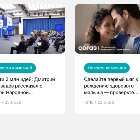
вости компаний
Новости компаний
ти 3 млн идей: Дмитрий
Сделайте первый шаг к
ведев рассказал о
рождению здорового
ой Народной
малыша — проверьте
грамме ЕР
репродуктивное здоров
 / 25.07.26
13:10 / 23.07.26
по ОМС!