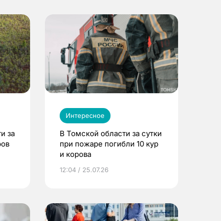
Интересное
и за
В Томской области за сутки
ров
при пожаре погибли 10 кур
и корова
12:04 / 25.07.26