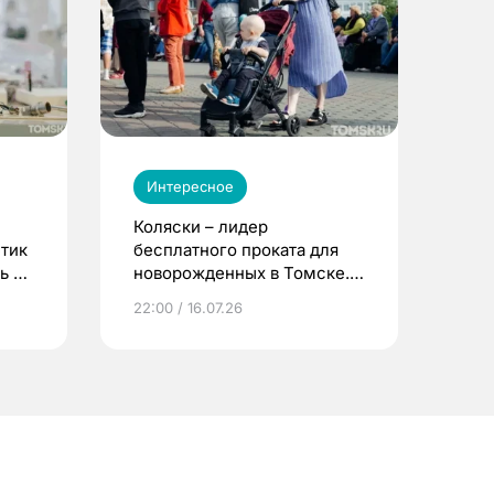
Интересное
Коляски – лидер
етик
бесплатного проката для
ь до
новорожденных в Томске.
Что еще берут родители?
22:00 / 16.07.26