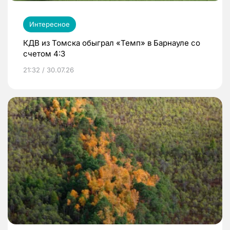
Интересное
КДВ из Томска обыграл «Темп» в Барнауле со
счетом 4:3
21:32 / 30.07.26