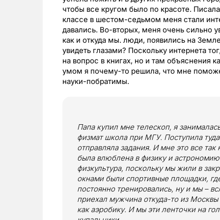
чтобы все кругом было по красоте. Писала
классе в шестом-седьмом меня стали инте
давались. Во-вторых, меня очень сильно у
как и откуда мы. люди, появились на Земл
увидеть глазами? Поскольку интернета тогд
на вопрос в книгах, но и там объяснения 
умом я почему-то решила, что мне поможе
науки-побратимы.
Папа купил мне телескоп, я занималас
физмат школа при МГУ. Поступила туда
отправляла задания. И мне это все так
была влюблена в физику и астрономию!
физкультура, поскольку мы жили в закр
окнами были спортивные площадки, гд
постоянно тренировались, ну и мы – в
приехал мужчина откуда-то из Москвы 
как аэробику. И мы эти ленточки на го
купальники…