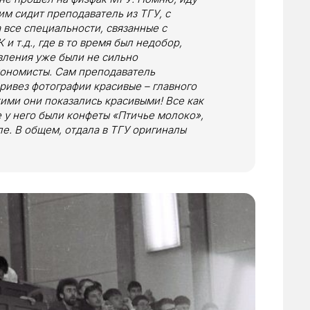
ним сидит преподаватель из ТГУ, с
 все специальности, связанные с
и т.д., где в то время был недобор,
вления уже были не сильно
кономисты. Сам преподаватель
ривез фотографии красивые – главного
ими они показались красивыми! Все как
е у него были конфеты «Птичье молоко»,
ле. В общем, отдала в ТГУ оригиналы