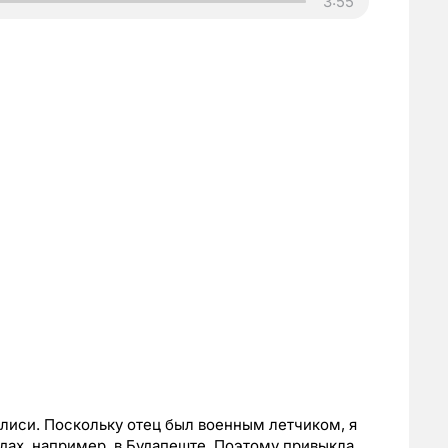
3:55
билиси. Поскольку отец был военным летчиком, я
дах, например, в Будапеште. Поэтому привыкла,