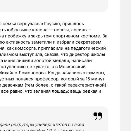
а семья вернулась в Грузию, пришлось
еть юбку выше колена — нельзя, лосины –
а пробежку в закрытом спортивном костюме. За
ою активность заметили и избрали секретарем
, как комсорга, пригласили на педагогический
лизмом выступила, сказав, что директор школы
ага меня лишили золотой медали, написали
поступлению не куда-то, а в Московский
Михайло Ломоносова. Когда начались экзамены,
 устных попался профессор, который за 15 минут
то девочкам (тем более, с такой характеристикой)
все равно, что зеленая лошадь: вещь редкая и
ждали рекрутеры университетов со всей
о не прошел на физфак МГУ. Помню, иду