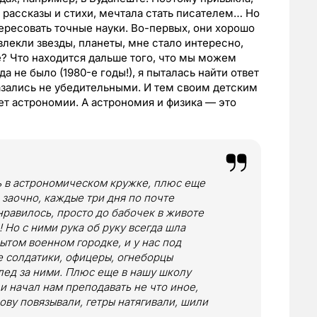
 рассказы и стихи, мечтала стать писателем… Но
ресовать точные науки. Во-первых, они хорошо
влекли звезды, планеты, мне стало интересно,
е? Что находится дальше того, что мы можем
а не было (1980-е годы!), я пыталась найти ответ
казались не убедительными. И тем своим детским
т астрономии. А астрономия и физика — это
ь в астрономическом кружке, плюс еще
 заочно, каждые три дня по почте
 нравилось, просто до бабочек в животе
 Но с ними рука об руку всегда шла
ытом военном городке, и у нас под
е солдатики, офицеры, огнеборцы
след за ними. Плюс еще в нашу школу
и начал нам преподавать не что иное,
лову повязывали, гетры натягивали, шили