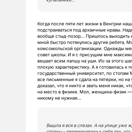
Когда после пяти лет жизни в Венгрии наш
подстраиваться под архаичные нравы. Над
вообще стыд-позор… Пришлось выходить н
мной быстро потянулись другие ребята. М
комсомольской организации. Однажды меня
совет школы. И я с присущим мне максима
вешает всем лапшу на уши. Из-за этого ш
плохую характеристику. А я готовилась к 
государственный университет, по стопам 
все письменные я сдала на пятерки, но на
доказал, что я никто и звать меня никак, ч
на место в физике. Мол, женщина-физик — 
никому не нужная…
Вышла я вся в слезах. А на улице уже 
страны – переманивали к себе тех, кт